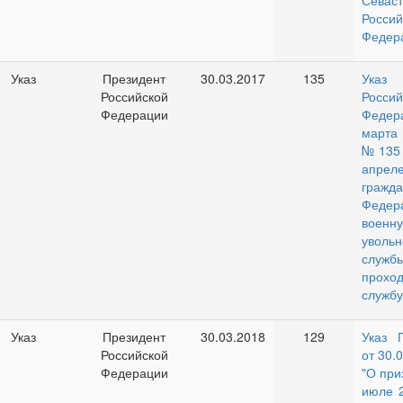
Севас
Россий
Федер
Указ
Президент
30.03.2017
135
Указ
Российской
Россий
Федерации
Феде
март
№135 
апреле
гражд
Фед
военн
увольн
служ
прохо
службу
Указ
Президент
30.03.2018
129
Указ 
Российской
от 30.
Федерации
"О при
июле 2