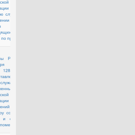
ской
ерации на
ую службу и об
ении с военной
бы граждан,
дящих военную
 по призыву"
аз Министра
утратил силу
оны РФ от 30
ября 2010 г.
1280 "О
тавлении
ослужащим
уженных Сил
ской
рации жилых
ещений по
ру социального
 и служебных
 помещений"