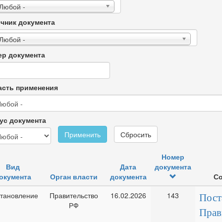
 Любой -
чник документа
 Любой -
р документа
сть применения
ус документа
Применить
Сбросить
Номер
Вид
Дата
документа
окумента
Орган власти
документа
С
тановление
Правительство
16.02.2026
143
Пост
РФ
Прав