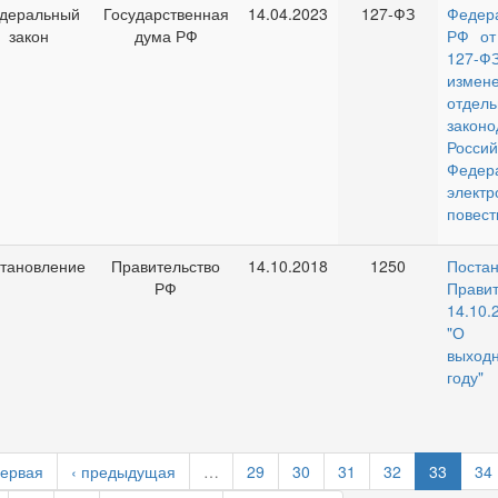
деральный
Государственная
14.04.2023
127-ФЗ
Федер
закон
дума РФ
РФ от
127-Ф
изм
отдел
законо
Россий
Феде
электр
повест
тановление
Правительство
14.10.2018
1250
Поста
РФ
Прави
14.10.
"О 
выходн
году"
первая
‹ предыдущая
…
29
30
31
32
33
34