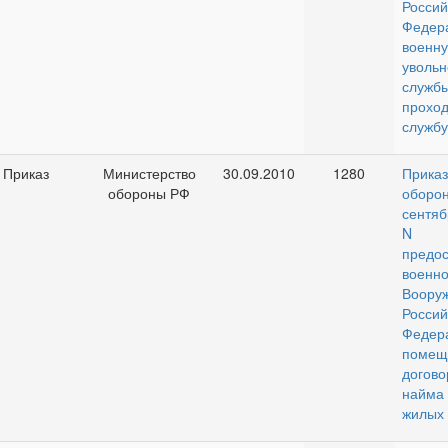
Россий
Фед
военн
увольн
служ
прохо
службу
Приказ
Министерство
30.09.2010
1280
Прик
обороны РФ
обор
сент
N 
предос
военн
Воор
Россий
Феде
пом
догово
найма
жилых