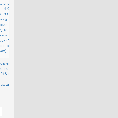
альный закон
действующий
 14.04.2023 №
З "О внесении
енений в
ьные
дательные акты
ской
рации" (Об
онных
ках)
новление
действующий
тельства РФ от
2018 г. № 1250
переносе
ых дней в 2018