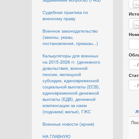
-
Судебная практика по
Исто
военному праву
-
Военное законодательство
Номе
(законы, указы,
постановления, приказы...)
Обла
Калькуляторы для военных
на 2015-2026 гг. (денежного
довольствия, военной
пенсии, жилищной
Стат
субсидии, единовременной
социальной выплаты (ЕСВ),
единовременной денежной
выплаты (ЕДВ), денежной
компенсации за наем
д
(поднаем) жилья), ГЖС
Пос
Военные новости (архив)
НА ГЛАВНУЮ