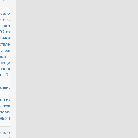
новление
действующий
тельства РФ от
враля 2012 г.
 "О финансовом
печении и об
ствлении
ты ежемесячной
ной
сации,
вленной
ми 9, 10 и 13
атьи 3
ального закона
денежном
ствии
нослужащих и
ставлении им
ных выплат"
новление
действующий