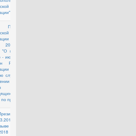
тополя граждан
ской
ации"
 Президента
действующий
ской
рации от 30
а 2017 года
"О призыве в
 - июле 2017 г.
ан Российской
ерации на
ую службу и об
ении с военной
бы граждан,
дящих военную
 по призыву"
Президента РФ
действующий
03.2018 г. № 129
зыве в апреле -
018 г. граждан