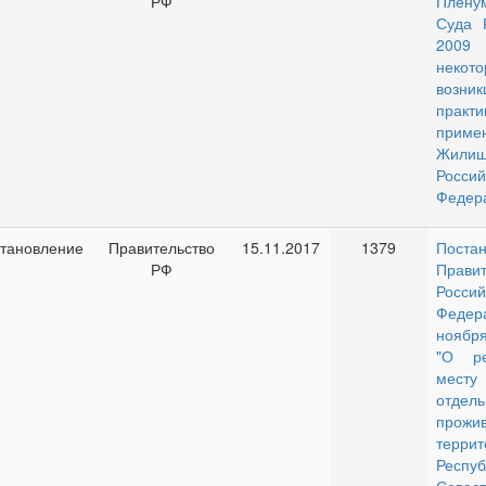
РФ
Плену
Суда 
2009
некот
возник
пра
приме
Жилищ
Россий
Федер
тановление
Правительство
15.11.2017
1379
Поста
РФ
Правит
Россий
Федер
ноября
"О ре
мест
отдел
прож
террит
Респуб