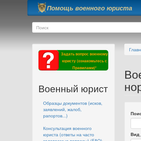
Перейти к основному содержанию
Помощь военного юриста
Форма поиска
Поиск
Глав
Задать вопрос военному
юристу (ознакомьтесь с
Правилами)*
Во
но
Военный юрист
Образцы документов (исков,
заявлений, жалоб,
Поис
рапортов...)
Консультация военного
Вид 
юриста (ответы на часто
задаваемые вопросы) (FAQ)