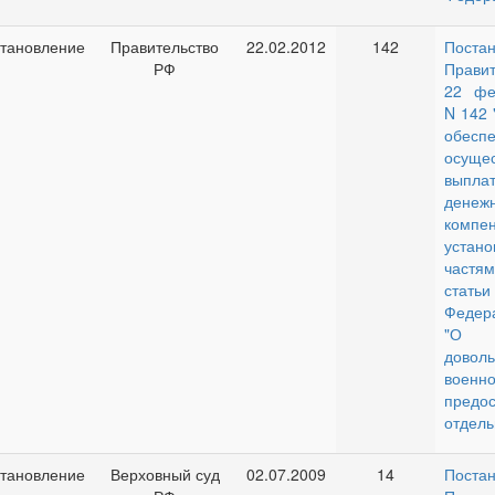
тановление
Правительство
22.02.2012
142
Поста
РФ
Прави
22 фе
N 142
обес
осуще
выпла
денеж
компен
устано
частя
ст
Федер
"О 
доволь
воен
предо
отдель
тановление
Верховный суд
02.07.2009
14
Поста