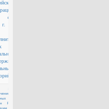
ийской
ерации от
февраля
г. №
143
лнительных
х
альной
ержки
льных
горий лиц»
илищном
действующий
ечении
ьных категорий
ан Российской
ации