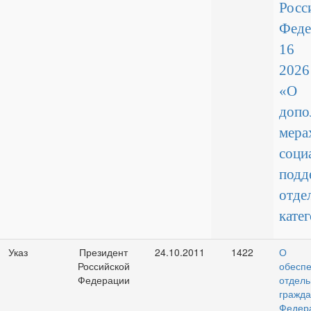
Росс
Фед
16 
2026
«О
допо
мера
соци
подд
отде
кате
Указ
Президент
24.10.2011
1422
О ж
Российской
обесп
Федерации
отдел
гражд
Федер