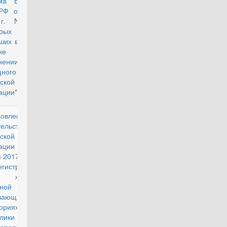
ма Верховного
РФ от 2 июля
 г. N 14 "О
орых вопросах,
ших в судебной
ктике при
нении
ного кодекса
ской
ации"
новление
действующий
ельства
ской
ации от от 15
 2017 г. N 1379
гистрации по
у жительства
ьной категории
ивающих на
ориях
лики Крым и г.