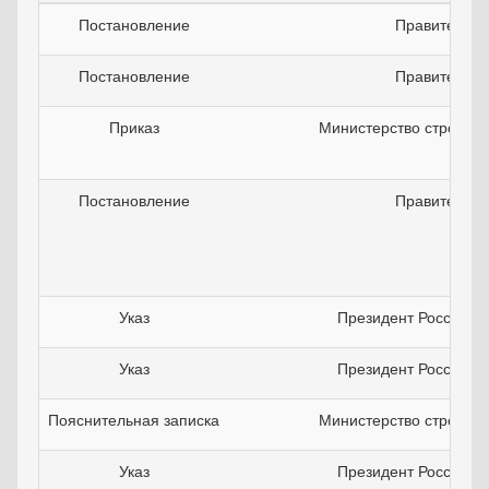
Постановление
Правительст
Постановление
Правительст
Приказ
Министерство строите
Постановление
Правительст
Указ
Президент Российск
Указ
Президент Российск
Пояснительная записка
Министерство строите
Указ
Президент Российск