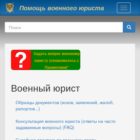
Перейти к основному содержанию
Помощь военного юриста
Toggle
navigati
Форма поиска
Поиск
Задать вопрос военному
юристу (ознакомьтесь с
Правилами)*
Военный юрист
Образцы документов (исков, заявлений, жалоб,
рапортов...)
Консультация военного юриста (ответы на часто
задаваемые вопросы) (FAQ)
Судебная практика по военному праву