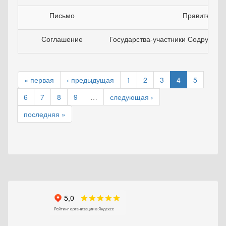
Письмо
Правительст
Соглашение
Государства-участники Содружест
« первая
‹ предыдущая
1
2
3
4
5
6
7
8
9
…
следующая ›
последняя »