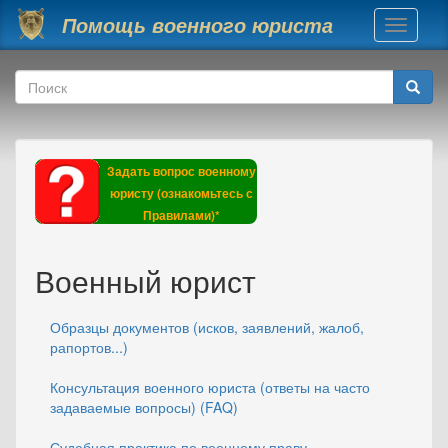
Перейти к основному содержанию
Помощь военного юриста
Toggle
navigati
Форма поиска
Поиск
Задать вопрос военному
юристу (ознакомьтесь с
Правилами)*
Военный юрист
Образцы документов (исков, заявлений, жалоб,
рапортов...)
Консультация военного юриста (ответы на часто
задаваемые вопросы) (FAQ)
Судебная практика по военному праву