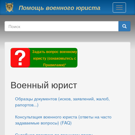
Перейти к основному содержанию
Помощь военного юриста
Toggle
navigati
Форма поиска
Поиск
Задать вопрос военному
юристу (ознакомьтесь с
Правилами)*
Военный юрист
Образцы документов (исков, заявлений, жалоб,
рапортов...)
Консультация военного юриста (ответы на часто
задаваемые вопросы) (FAQ)
Судебная практика по военному праву