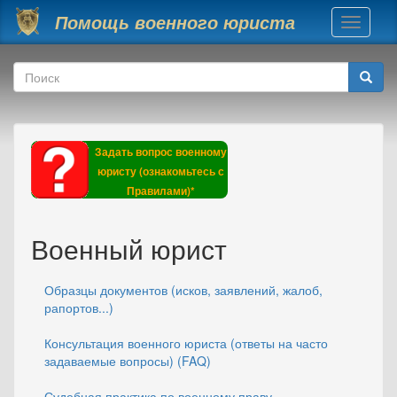
Перейти к основному содержанию
Помощь военного юриста
Toggle
navigati
Форма поиска
Поиск
Задать вопрос военному
юристу (ознакомьтесь с
Правилами)*
Военный юрист
Образцы документов (исков, заявлений, жалоб,
рапортов...)
Консультация военного юриста (ответы на часто
задаваемые вопросы) (FAQ)
Судебная практика по военному праву