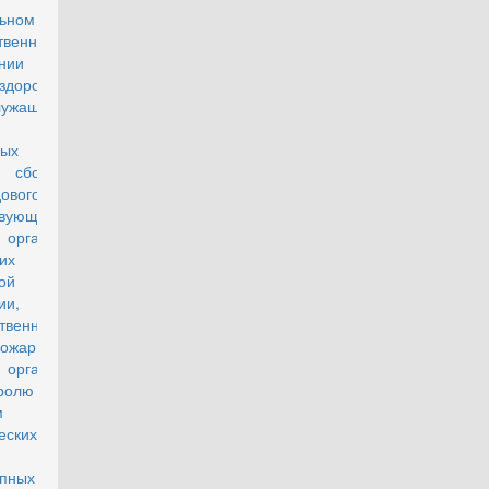
льном
твенном
нии
здоровья
лужащих,
нных на
 сборы,
ового и
твующего
 органов
них дел
ой
ии,
твенной
пожарной
 органов
ролю за
м
еских
ств и
опных