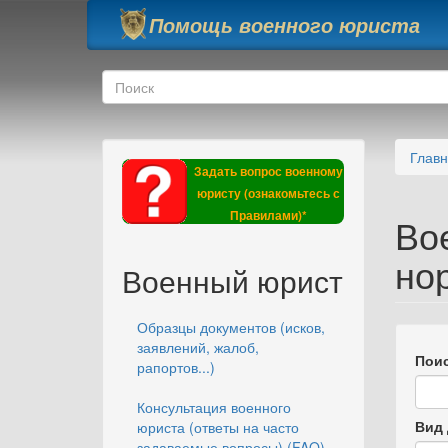
Перейти к основному содержанию
Помощь военного юриста
Форма поиска
Поиск
Глав
Задать вопрос военному
юристу (ознакомьтесь с
Правилами)*
Во
но
Военный юрист
Образцы документов (исков,
заявлений, жалоб,
Поис
рапортов...)
Консультация военного
Вид 
юриста (ответы на часто
задаваемые вопросы) (FAQ)