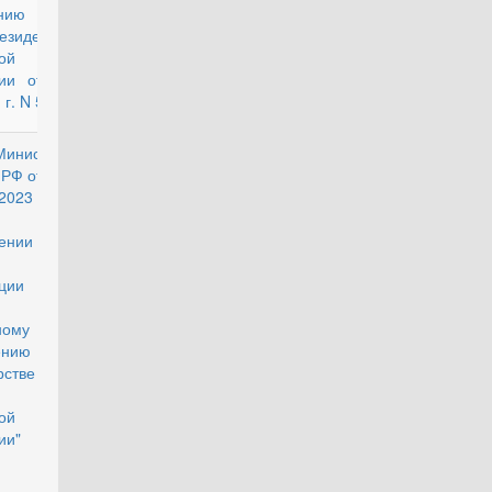
нию
езидента
ой
ии от 8
 г. N 528
Министра
действующий
РФ от 15
2023 г. N
 "Об
ении
ции
ты по
ному
чению в
рстве
ой
ии"