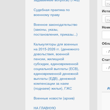
-
Судебная практика по
Исто
военному праву
-
Военное законодательство
Номе
(законы, указы,
постановления, приказы...)
Обла
Калькуляторы для военных
на 2015-2026 гг. (денежного
довольствия, военной
пенсии, жилищной
Стат
субсидии, единовременной
социальной выплаты (ЕСВ),
единовременной денежной
выплаты (ЕДВ), денежной
компенсации за наем
д
(поднаем) жилья), ГЖС
Военные новости (архив)
НА ГЛАВНУЮ