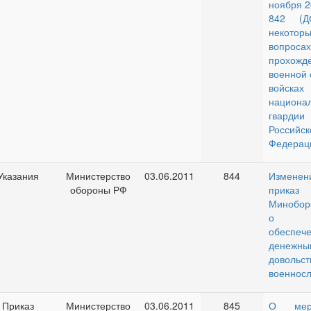
ноября 2
842 (Д
некоторы
вопросах
прохожд
военной 
войсках
национа
гвардии
Российск
Федерац
Указания
Министерство
03.06.2011
844
Измен
обороны РФ
приказ
Минобо
о по
обеспеч
денежны
довольст
военнос
Приказ
Министерство
03.06.2011
845
О мер