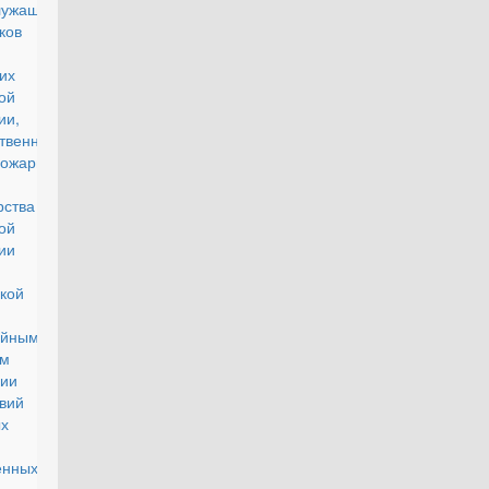
лужащих,
ков
них дел
ой
ии,
твенной
пожарной
рства
ой
ции по
кой
,
айным
циям и
ции
вий
х
вий и
енных