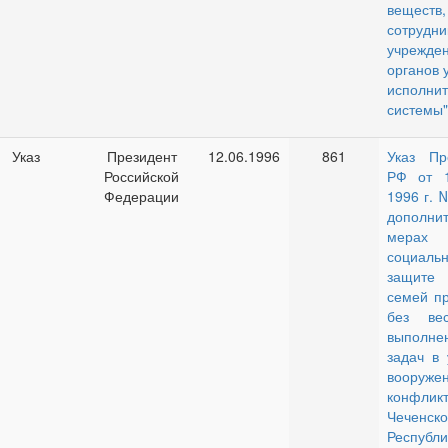
веществ,
сотрудни
учрежд
органов 
исполни
системы"
Указ
Президент
12.06.1996
861
Указ Пр
Российской
РФ от 
Федерации
1996 г. 
дополни
мера
социаль
защите
семей п
без ве
выполне
задач в 
вооружен
конфл
Чеченско
Республи