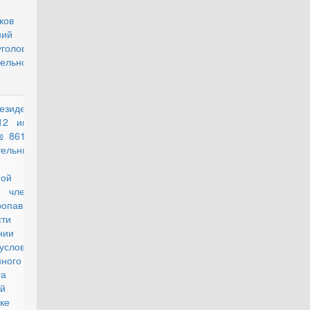
ков
ений и
уголовно-
тельной
езидента
действующий
12 июня
№ 861 "О
тельных
х по
ной
 членов
ропавших
сти при
нии
условиях
ного
икта в
й
ке