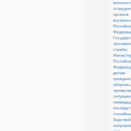
военнос
сотрудни
органов
внутрен
Российск
Федерац
Государс
противо
службы
Министе
Российск
Федера
делам
гражданс
обороны
чрезвыч
ситуа
ликвида
последст
стихийны
бедст
направл