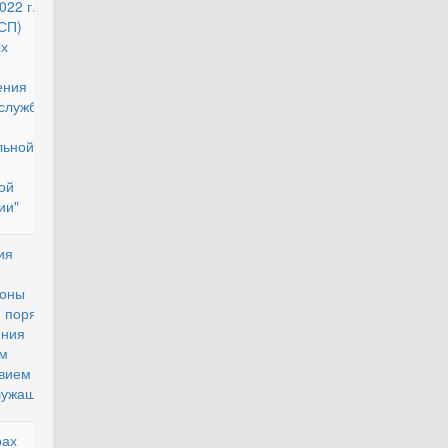
022 г. №
СП) "О
х
ения
службы в
льной
ой
ии"
ения в
действующий
роны РФ
рядке
ения
м
вием
лужащих
ах по
действующий