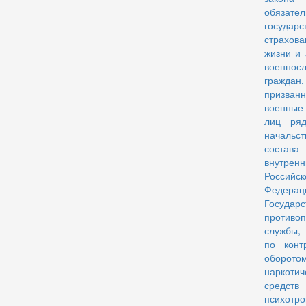
обязате
государс
страхова
жизни и 
военнос
граждан,
призва
военные
лиц ряд
начальс
состава
внутрен
Российск
Федерац
Государс
противо
службы,
по конт
оборото
наркотич
сред
психотр