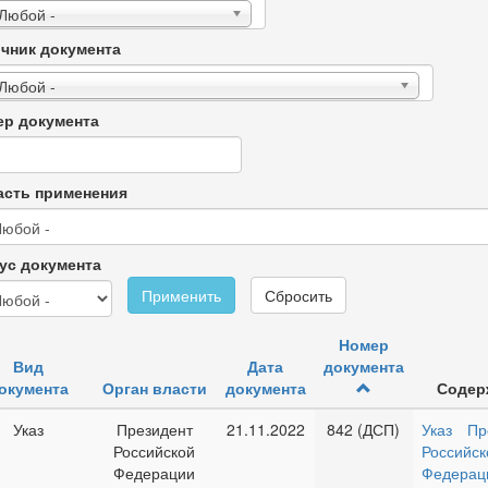
 Любой -
чник документа
 Любой -
р документа
сть применения
ус документа
Применить
Сбросить
Номер
Вид
Дата
документа
окумента
Орган власти
документа
Содер
Указ
Президент
21.11.2022
842 (ДСП)
Указ Пр
Российской
Российск
Федерации
Федерац