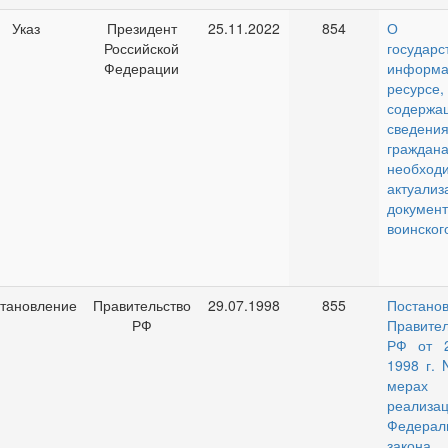
Указ
Президент
25.11.2022
854
О
Российской
государс
Федерации
информа
ресурсе,
содержа
сведе
граждана
необход
актуализ
документ
воинског
тановление
Правительство
29.07.1998
855
Постано
РФ
Правител
РФ от 
1998 г. 
мера
реализа
Федерал
закон