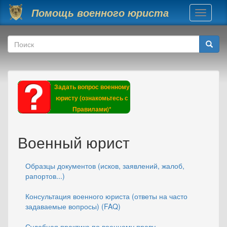
Перейти к основному содержанию
Помощь военного юриста
Toggle
navigati
Форма поиска
Поиск
Задать вопрос военному
юристу (ознакомьтесь с
Правилами)*
Военный юрист
Образцы документов (исков, заявлений, жалоб,
рапортов...)
Консультация военного юриста (ответы на часто
задаваемые вопросы) (FAQ)
Судебная практика по военному праву