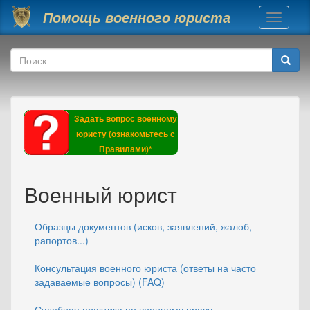
Перейти к основному содержанию
Помощь военного юриста
Toggle
navigati
Форма поиска
Поиск
Задать вопрос военному
юристу (ознакомьтесь с
Правилами)*
Военный юрист
Образцы документов (исков, заявлений, жалоб,
рапортов...)
Консультация военного юриста (ответы на часто
задаваемые вопросы) (FAQ)
Судебная практика по военному праву