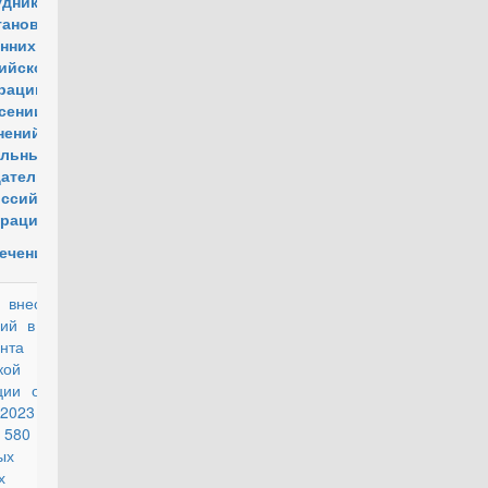
удникам
ганов
нних дел
ийской
рации и
сении
нений в
ельные
дательные
оссийской
рации"
ечение)
есении
действующий
ий в Указ
нта
кой
ции от 03
 2023 года
80 "О
ых
х