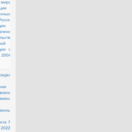
 мерах по
зации в
енных
оссийской
ции
вления
льства
кой
ции от 31
 2004 г. N
еделении
действующий
чения и
вления
ременных
ленных
нта РФ от
 2022 г. №