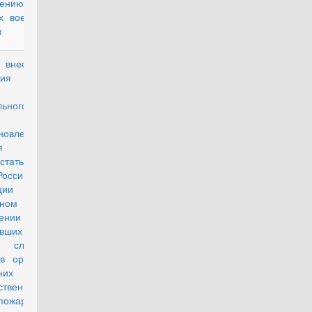
лению из
х военных
в
есении
действующий
нения в
тью 1
ьного
на "О
новлении
ия части
статьи 43
Российской
ации "О
нном
ении лиц,
вших
ю службу,
в органах
нних дел,
ственной
пожарной