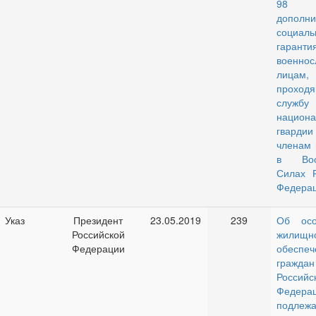
98
дополни
социаль
гаранти
военнос
лицам,
проход
службу 
национа
гвард
членам 
в Воо
Силах Р
Федера
Указ
Президент
23.05.2019
239
Об осо
Российской
жилищн
Федерации
обеспеч
граждан
Российс
Федерац
подлеж