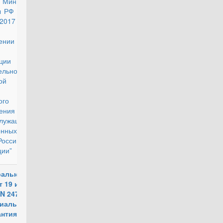
 Министра
утратил силу
 РФ от 24
2017 г. №
 “Об
ении
ции
ельно-
ой
ого
ения
лужащих в
енных
оссийской
ии”
ральный
действующий
т 19 июля
 N 247-ФЗ
циальных
антиях