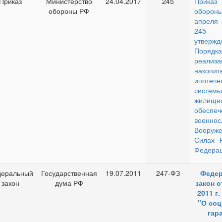
Приказ
Министерство
24.04.2017
245
Приказ
обороны РФ
обороны
апреля 
245
утвержд
Порядка
реализа
накопит
ипотечн
системы
жилищн
обеспеч
военнос
Вооруж
Силах Р
Федерац
еральный
Государственная
19.07.2011
247-ФЗ
Феде
закон
дума РФ
закон о
2011 г.
"О со
гар