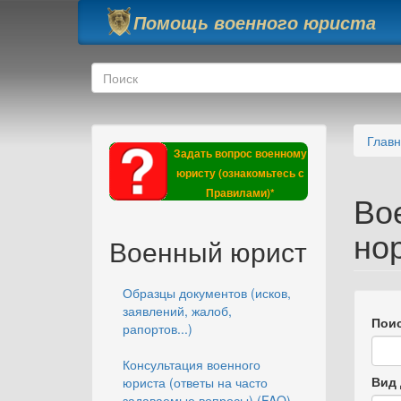
Перейти к основному содержанию
Помощь военного юриста
Форма поиска
Поиск
Глав
Задать вопрос военному
юристу (ознакомьтесь с
Правилами)*
Во
но
Военный юрист
Образцы документов (исков,
заявлений, жалоб,
Поис
рапортов...)
Консультация военного
Вид 
юриста (ответы на часто
задаваемые вопросы) (FAQ)