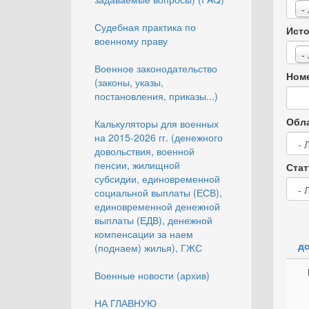
-
Судебная практика по
Исто
военному праву
-
Военное законодательство
Номе
(законы, указы,
постановления, приказы...)
Обла
Калькуляторы для военных
на 2015-2026 гг. (денежного
довольствия, военной
пенсии, жилищной
Стат
субсидии, единовременной
социальной выплаты (ЕСВ),
единовременной денежной
выплаты (ЕДВ), денежной
компенсации за наем
до
(поднаем) жилья), ГЖС
Военные новости (архив)
НА ГЛАВНУЮ