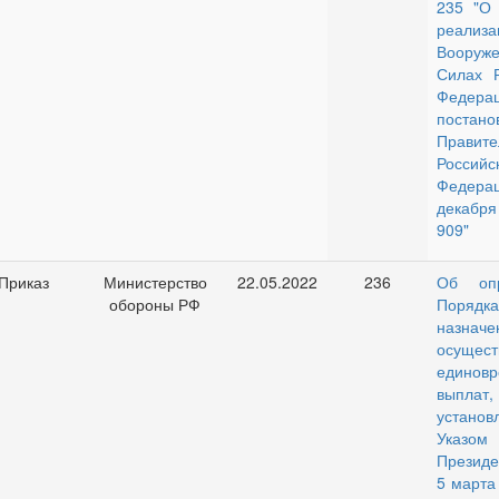
235 "О
реали
Вооруж
Силах Р
Федера
постано
Правите
Российс
Федера
декабря
909"
Приказ
Министерство
22.05.2022
236
Об опр
обороны РФ
Порядка
назна
осущест
единов
выплат,
установ
Указом
Президе
5 марта