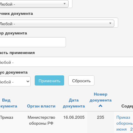
 Любой -
чник документа
 Любой -
р документа
сть применения
ус документа
Применить
Сбросить
Номер
Вид
Дата
документа
кумента
Орган власти
документа
Соде
Приказ
Министерство
16.06.2005
235
Приказ
обороны РФ
обороны
июня 2