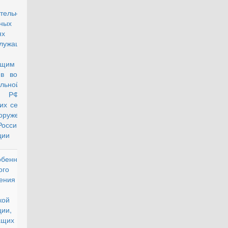
 «О
тельных
ных
ях
лужащим,
ящим
в войсках
льной
ии РФ, и
их семей",
руженных
оссийской
ции
бенностях
действующий
ого
ения
кой
ии,
ащих