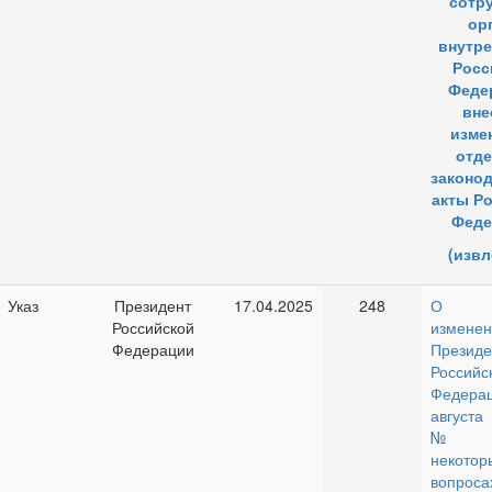
сотр
ор
внутре
Росс
Феде
вне
изме
отд
законо
акты Р
Феде
(извл
Указ
Президент
17.04.2025
248
О вн
Российской
изменен
Федерации
Президе
Российс
Федера
августа
№ 5
некотор
вопроса