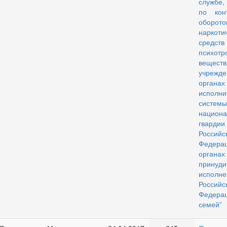
службе
по кон
оборото
наркоти
сред
психотр
веществ
учреж
органах
исполни
системы
национа
гвардии
Российс
Федерац
органах
принуди
исполне
Российс
Федера
семей”