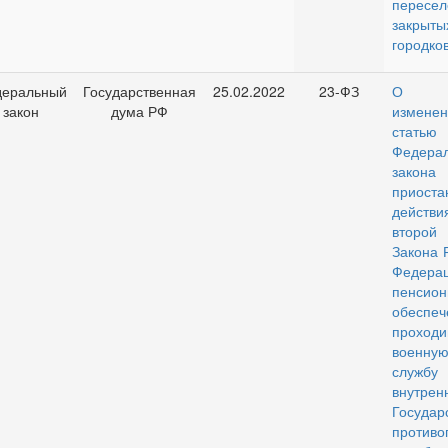
пересе
закрыты
городко
еральный
Государственная
25.02.2022
23-ФЗ
О вн
закон
дума РФ
изме
ста
Федерал
зако
приоста
действ
второй 
Закона 
Федер
пенсио
обеспеч
проходи
военну
службу 
внутре
Государ
противо