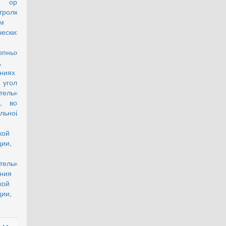
, органах
тролю за
м
ческих
ств и
опных
,
дениях и
 уголовно-
тельной
, войсках
льной
кой
ии,
тельного
ния
кой
ции, и их