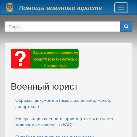
Перейти к основному содержанию
Помощь военного юриста
Toggle
navigati
Форма поиска
Поиск
Задать вопрос военному
юристу (ознакомьтесь с
Правилами)*
Военный юрист
Образцы документов (исков, заявлений, жалоб,
рапортов...)
Консультация военного юриста (ответы на часто
задаваемые вопросы) (FAQ)
Судебная практика по военному праву