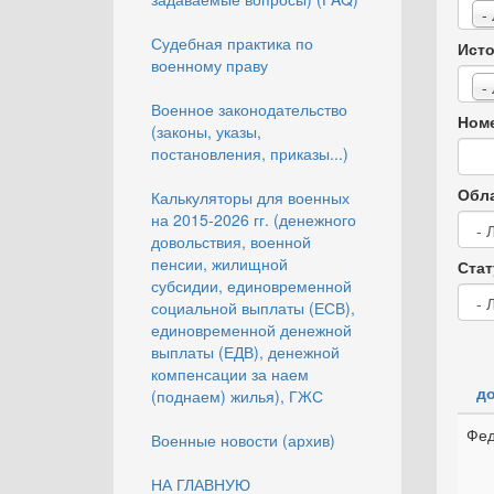
-
Судебная практика по
Исто
военному праву
-
Военное законодательство
Номе
(законы, указы,
постановления, приказы...)
Обла
Калькуляторы для военных
на 2015-2026 гг. (денежного
довольствия, военной
пенсии, жилищной
Стат
субсидии, единовременной
социальной выплаты (ЕСВ),
единовременной денежной
выплаты (ЕДВ), денежной
компенсации за наем
до
(поднаем) жилья), ГЖС
Фед
Военные новости (архив)
НА ГЛАВНУЮ