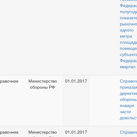
Федерац
полугод
показат
рыночн
одного
метр
площа
поме
субъект
Федер
квартал 
равочник
Министерство
01.01.2017
Спра
обороны РФ
при
директи
оборо
января
части 
довольс
равочник
Министерство
01.01.2017
Спра