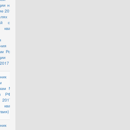
ии на первое
ие 2017 года и
елях средней
ой стоимости
 квадратного
а общей
ди жилого
щения по
ам Российской
ации на 1
2017 года"
вочник по
действующий
казам и
вам Министра
ны РФ на 1
 2017 г. (в
квартирного
твия)
вочник по
действующий