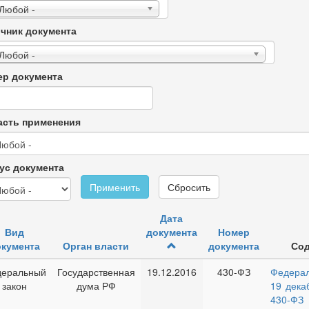
 Любой -
чник документа
 Любой -
р документа
сть применения
ус документа
Применить
Сбросить
Дата
Вид
документа
Номер
кумента
Орган власти
документа
Со
еральный
Государственная
19.12.2016
430-ФЗ
Федерал
закон
дума РФ
19 дека
430