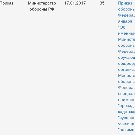
Приказ
Министерство
17.01.2017
35
Прика
обороны РФ
оборон
Федер
января 
"Об у
именны
Министе
оборон
Феде
обуч
общеобр
организ
Министе
оборон
Феде
специа
наимен
"презид
кадетск
"суворо
училище
"нахимо