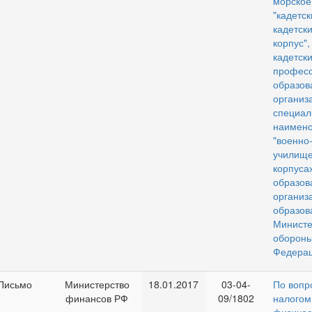
морско
"кадетс
кадетс
корпус
кадетс
професс
образов
орган
специа
наимен
"военно
училище
корпу
образов
организ
образов
Министе
оборон
Федера
Письмо
Министерство
18.01.2017
03-04-
По вопр
финансов РФ
09/1802
налого