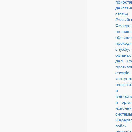
приоста
действи
стать
Российс
Феде
пенсио
обесп
проходи
служб
органа
дел, Го
противо
службе
контрол
наркоти
и пси
веществ
и орган
исполни
системы
Федера
войск 
гварди