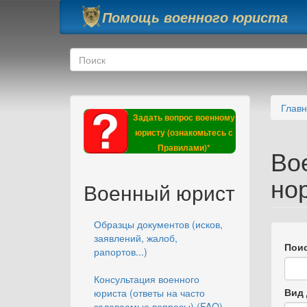
Перейти к основному содержанию
Помощь военного юриста
Форма поиска
Поиск
Глав
Задать вопрос военному
юристу (ознакомьтесь с
Правилами)*
Во
но
Военный юрист
Образцы документов (исков,
заявлений, жалоб,
Поис
рапортов...)
Консультация военного
Вид 
юриста (ответы на часто
задаваемые вопросы) (FAQ)