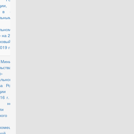
ации, и их
" в связи с
льным
оном "О
льном
 на 2017 год и
новый период
019 годов"
Министерства
действующий
тельства и
о-
льного
ва Российской
рации от
016 г. № 1003/
 нормативе
ости одного
тного метра
й площади
помещения по
кой