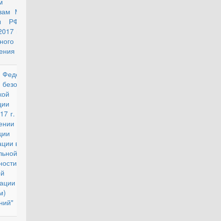
казам и
вам Министра
ны РФ на 1
017 г. в части
ного
ения
 Федеральной
действующий
безопасности
кой
рации от
017 г. № 4 "Об
ении
рукции об
ации в органах
льной службы
ности выплаты
ой
ации за наем
аем) жилых
ний"