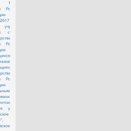
з Министра
действующий
ы Российской
ации от 17
2017 г. N 35
чреждении
х стипендий
рства
ы Российской
рации для
ающихся в
азовательных
ациях
рства
ы Российской
рации со
льными
ованиями
ентское
ое училище",
вское военное
",
вское военно-