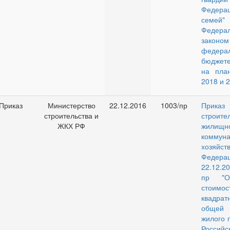
Федер
семей
Федера
зак
федера
бюджете
на пла
2018 и 2
Приказ
Министерство
22.12.2016
1003/пр
Приказ 
строительства и
строи
ЖКХ РФ
жилищн
коммуна
хозяйст
Феде
22.12.2
пр "О
стоим
квадра
обще
жилого 
Российс