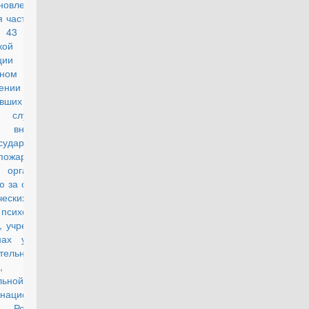
новлении
я части второй
и 43 Закона
кой
рации "О
нном
ечении лиц,
вших военную
у, службу в
х внутренних
сударственной
пожарной
, органах по
ю за оборотом
ческих средств
хотропных
, учреждениях
ах уголовно-
тельной
,
льной службе
национальной
и Российской