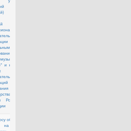
е училище",
кий (морской
кий) военный
", "казачий
кий корпус",
иональной
ательной
изации со
льным
ованием
-музыкальное
" и кадетских
сах военных
ательных
аций высшего
ания
рства
ы Российской
ции
осу обложения
действующий
м на доходы