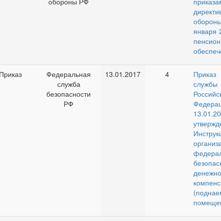
обороны РФ
при
директи
оборо
января 2
пенсион
обеспеч
Приказ
Федеральная
13.01.2017
4
Приказ
служба
службы 
безопасности
Российс
РФ
Феде
13.01.2
утвержд
Инст
организ
федера
безопас
денежн
компенс
(подн
помеще