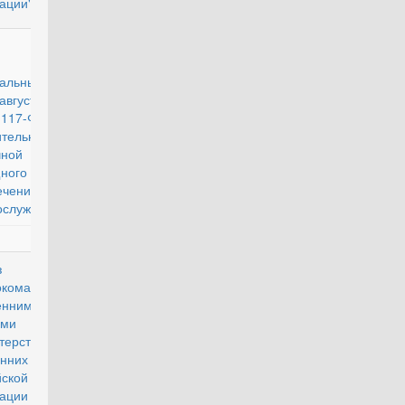
ации"
действующий
альный закон
августа 2004 г.
17-ФЗ "О
тельно-
чной системе
ного
ечения
ослужащих"
з
действующий
окомандующего
енними
ами
терства
ренних дел
йской
рации от 8