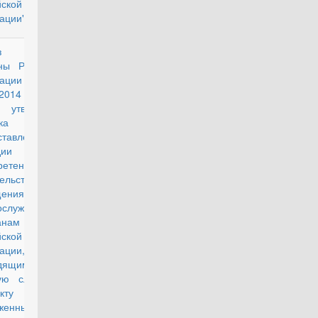
йской
ации"
аз Министра
утратил силу
ны Российской
рации от 21
2014 г. N 510
утверждении
ка
ставления
сидии для
бретения или
ельства жилого
ения
нослужащим -
анам
йской
ации,
дящим
ую службу по
тракту в
женных Силах