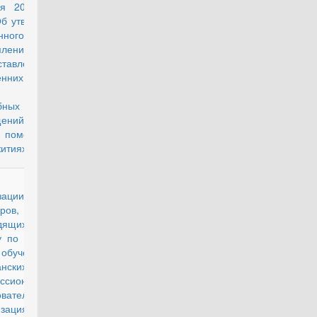
ря 2014 г. №
Об утверждении
нного порядка
рмления и
ставления во
енних Войсках
 России
ебных жилых
ещений или
 помещений в
итиях"
порядке
действующий
изации права
ров,
дящих военную
 по контракту,
обучение в
анских
ссиональных
овательных
низациях или