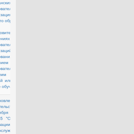
анских
овательных
изациях
го образования
 на
товительных
лениях таких
овательных
изаций высшего
азования с
нием
овательных
амм по очно-
ой или заочной
 обучени
новление
действующий
тельства РФ от
ября 2014 г.
5 "О порядке
изации права
ослужащих,