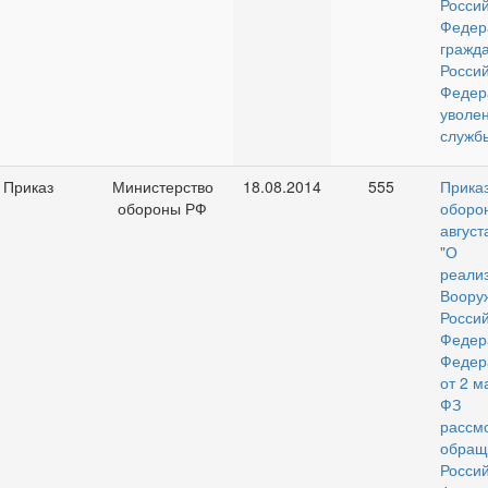
Росси
Фед
гражд
Росси
Федер
уволе
служб
Приказ
Министерство
18.08.2014
555
Прик
обороны РФ
обор
август
"О 
реа
Воору
Росси
Федер
Федер
от 2 м
ФЗ 
рассм
обращ
Росси