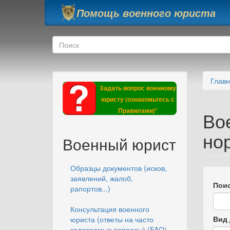
Перейти к основному содержанию
Помощь военного юриста
Форма поиска
Поиск
Глав
Задать вопрос военному
юристу (ознакомьтесь с
Правилами)*
Во
но
Военный юрист
Образцы документов (исков,
заявлений, жалоб,
Поис
рапортов...)
Консультация военного
Вид 
юриста (ответы на часто
задаваемые вопросы) (FAQ)