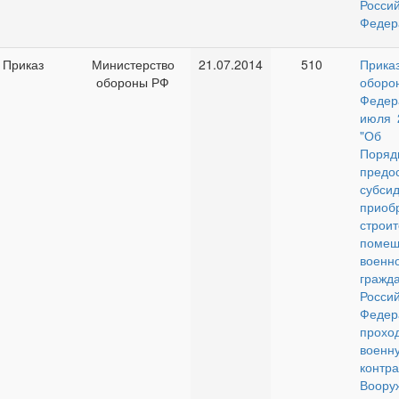
Росси
Федер
Приказ
Министерство
21.07.2014
510
Прик
обороны РФ
оборо
Феде
июля 
"Об 
Поряд
предо
суб
прио
строит
помещ
воен
гражд
Росси
Федер
прохо
военн
кон
Воору