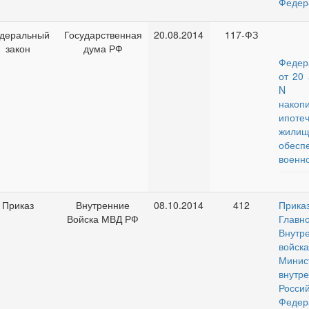
Федер
деральный
Государственная
20.08.2014
117-ФЗ
закон
дума РФ
Федер
от 20 
N 1
накопи
ипоте
жилищ
обесп
военн
Приказ
Внутренние
08.10.2014
412
Прика
Войска МВД РФ
Главн
Внутр
войск
Минис
внут
Росси
Феде