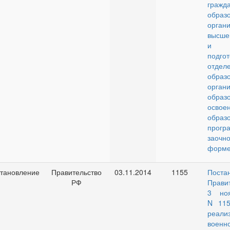
гражд
образ
орган
высше
и
подго
отде
образ
орган
обр
освое
образ
прогр
заочн
форме
тановление
Правительство
03.11.2014
1155
Поста
РФ
Прави
3 но
N 115
реал
военн