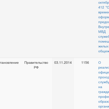
октяб
412 "
време
офо
предо
Внутр
МВД
служ
пом
жилых
общеж
тановление
Правительство
03.11.2014
1156
О 
РФ
реал
офице
прохо
службу
на 
гражд
профе
образ
орга