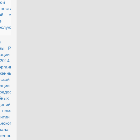
кой
ности,
ной службе и
е
ослужащих
аз Министра
действующий
ны Российской
рации от 18
2014 г. N 485
рганизации в
женных Силах
йской
рации работы
едоставлению
ебных жилых
ещений или
 помещений в
житии лицам
нского
нала
уженных Сил