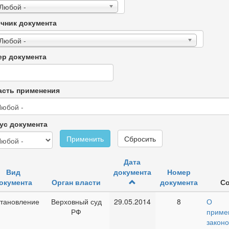
 Любой -
чник документа
 Любой -
р документа
сть применения
ус документа
Применить
Сбросить
Дата
Вид
документа
Номер
окумента
Орган власти
документа
С
тановление
Верховный суд
29.05.2014
8
О п
РФ
приме
закон