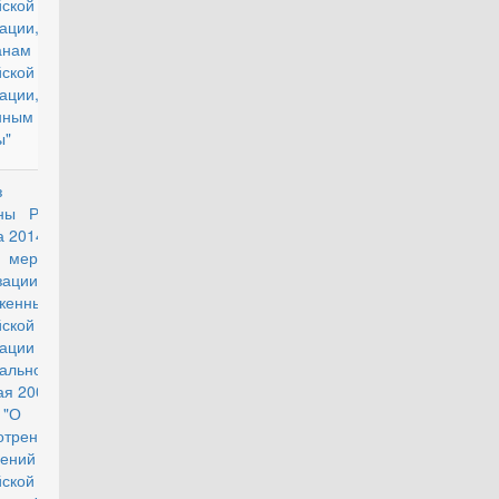
йской
ерации, и
анам
йской
ации,
нным с военной
ы"
аз Министра
действующий
оны РФ от 18
а 2014 г. № 555
мерах по
лизации в
женных Силах
йской
ации
ального закона
ая 2006 г. N 59-
"О порядке
отрения
ений граждан
йской