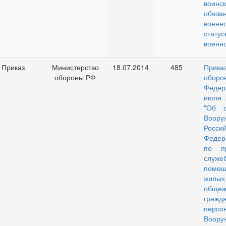
воинс
обязан
воен
статус
военн
Приказ
Министерство
18.07.2014
485
Прик
обороны РФ
оборо
Феде
июля 
"Об о
Воору
Росси
Феде
по пр
служ
пом
жилых
обще
гражда
персо
Воор