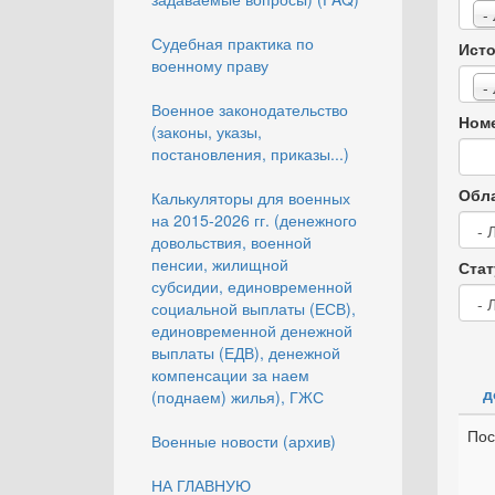
-
Судебная практика по
Исто
военному праву
-
Военное законодательство
Номе
(законы, указы,
постановления, приказы...)
Обла
Калькуляторы для военных
на 2015-2026 гг. (денежного
довольствия, военной
пенсии, жилищной
Стат
субсидии, единовременной
социальной выплаты (ЕСВ),
единовременной денежной
выплаты (ЕДВ), денежной
компенсации за наем
д
(поднаем) жилья), ГЖС
Пос
Военные новости (архив)
НА ГЛАВНУЮ