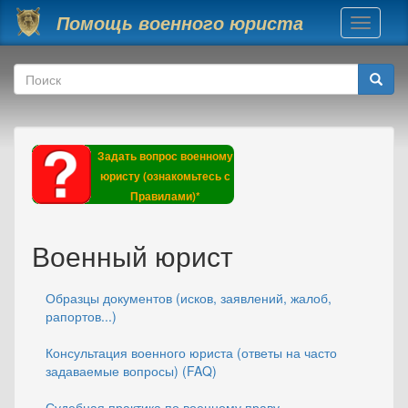
Перейти к основному содержанию
Помощь военного юриста
Toggle
navigati
Форма поиска
Поиск
Задать вопрос военному
юристу (ознакомьтесь с
Правилами)*
Военный юрист
Образцы документов (исков, заявлений, жалоб,
рапортов...)
Консультация военного юриста (ответы на часто
задаваемые вопросы) (FAQ)
Судебная практика по военному праву