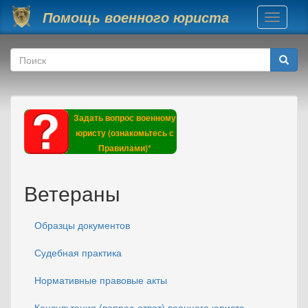
Перейти к основному содержанию
Помощь военного юриста
Toggle
navigati
Форма поиска
Поиск
Задать вопрос военному
юристу (ознакомьтесь с
Правилами)*
Ветераны
Образцы документов
Судебная практика
Нормативные правовые акты
Консультация (вопрос-ответ) военного юриста