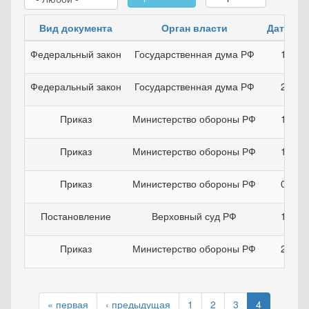
Вид документа
Орган власти
Дата до
Федеральный закон
Государственная дума РФ
10.02
Федеральный закон
Государственная дума РФ
28.06
Приказ
Министерство обороны РФ
11.08
Приказ
Министерство обороны РФ
15.03
Приказ
Министерство обороны РФ
02.11
Постановление
Верховный суд РФ
14.02
Приказ
Министерство обороны РФ
29.09
« первая
‹ предыдущая
1
2
3
4