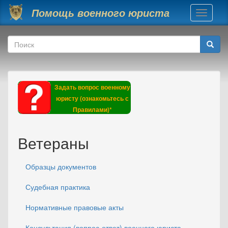
Перейти к основному содержанию
Помощь военного юриста
Toggle
navigati
Форма поиска
Поиск
Задать вопрос военному
юристу (ознакомьтесь с
Правилами)*
Ветераны
Образцы документов
Судебная практика
Нормативные правовые акты
Консультация (вопрос-ответ) военного юриста