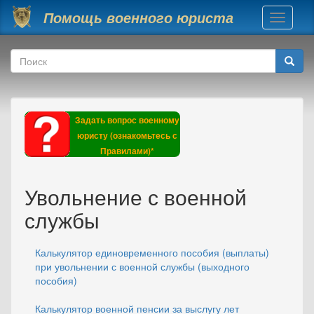
Перейти к основному содержанию
Помощь военного юриста
Toggle
navigati
Форма поиска
Поиск
Задать вопрос военному
юристу (ознакомьтесь с
Правилами)*
Увольнение с военной
службы
Калькулятор единовременного пособия (выплаты)
при увольнении с военной службы (выходного
пособия)
Калькулятор военной пенсии за выслугу лет