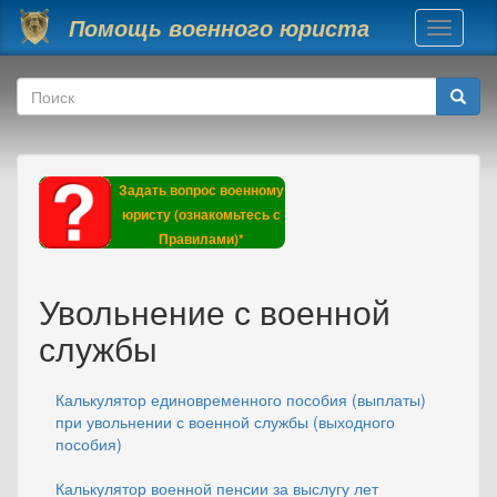
Перейти к основному содержанию
Помощь военного юриста
Toggle
navigati
Форма поиска
Поиск
Задать вопрос военному
юристу (ознакомьтесь с
Правилами)*
Увольнение с военной
службы
Калькулятор единовременного пособия (выплаты)
при увольнении с военной службы (выходного
пособия)
Калькулятор военной пенсии за выслугу лет