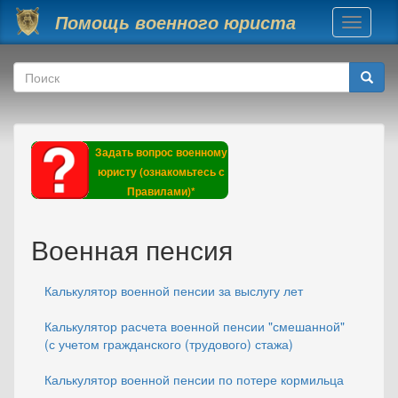
Перейти к основному содержанию
Помощь военного юриста
Toggle
navigati
Форма поиска
Поиск
Задать вопрос военному
юристу (ознакомьтесь с
Правилами)*
Военная пенсия
Калькулятор военной пенсии за выслугу лет
Калькулятор расчета военной пенсии "смешанной"
(с учетом гражданского (трудового) стажа)
Калькулятор военной пенсии по потере кормильца