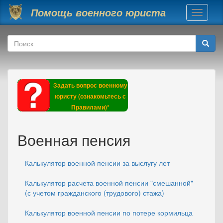
Перейти к основному содержанию
Помощь военного юриста
Toggle
navigati
Форма поиска
Поиск
Задать вопрос военному
юристу (ознакомьтесь с
Правилами)*
Военная пенсия
Калькулятор военной пенсии за выслугу лет
Калькулятор расчета военной пенсии "смешанной"
(с учетом гражданского (трудового) стажа)
Калькулятор военной пенсии по потере кормильца