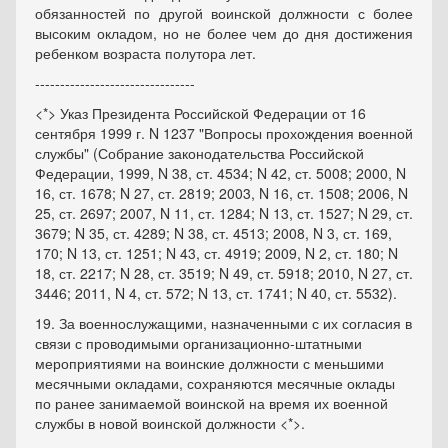
обязанностей по другой воинской должности с более
высоким окладом, но не более чем до дня достижения
ребенком возраста полутора лет.
--------------------------------
<*> Указ Президента Российской Федерации от 16
сентября 1999 г. N 1237 "Вопросы прохождения военной
службы" (Собрание законодательства Российской
Федерации, 1999, N 38, ст. 4534; N 42, ст. 5008; 2000, N
16, ст. 1678; N 27, ст. 2819; 2003, N 16, ст. 1508; 2006, N
25, ст. 2697; 2007, N 11, ст. 1284; N 13, ст. 1527; N 29, ст.
3679; N 35, ст. 4289; N 38, ст. 4513; 2008, N 3, ст. 169,
170; N 13, ст. 1251; N 43, ст. 4919; 2009, N 2, ст. 180; N
18, ст. 2217; N 28, ст. 3519; N 49, ст. 5918; 2010, N 27, ст.
3446; 2011, N 4, ст. 572; N 13, ст. 1741; N 40, ст. 5532).
19. За военнослужащими, назначенными с их согласия в
связи с проводимыми организационно-штатными
мероприятиями на воинские должности с меньшими
месячными окладами, сохраняются месячные оклады
по ранее занимаемой воинской на время их военной
службы в новой воинской должности <*>.