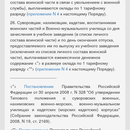
состава воинской части в связи с увольнением с военной
службы), выплачиваются оклады по 1 тарифному
разряду (
приложение N 4
к настоящему Порядку).
26. Суворовцам, нахимовцам, кадетам, воспитанникам
воинских частей и Военно-музыкального училища со дня
зачисления в учебное заведение (в списки личного
состава воинской части) и по день окончания отпуска,
предоставляемого им по выпуску из учебного заведения
(исключения из списков личного состава воинской
части), выплачивается ежемесячное денежное
содержание <*> в размере оклада по 1 тарифному
разряду <**> (
приложение N 4
к настоящему Порядку).
--------------------------------
<*>
Постановление
Правительства Российской
Федерации от 30 апреля 2008 г. N 328 "Об утверждении
Типового положения о суворовских военных,
нахимовских военно-морских, военно-музыкальном
училищах и кадетских (морских кадетских) корпусах"
(Собрание законодательства Российской Федерации,
2008, N 19, ст. 2169).
<**>
Постановление
Правительства Российской