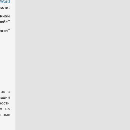
 Word
вали:
енной
жбе"
ости"
ние в
зации
ности
ия на
анных