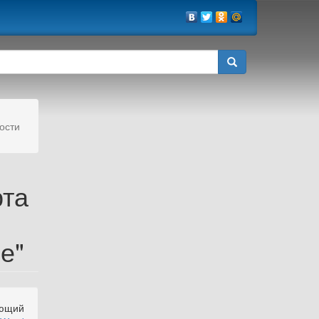
ости
рта
е"
ующий