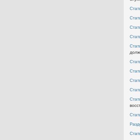
Стат
Стат
Стат
Стат
Стат
долж
Стат
Стат
Стат
Стат
Стат
восс
Стат
Разде
Стат