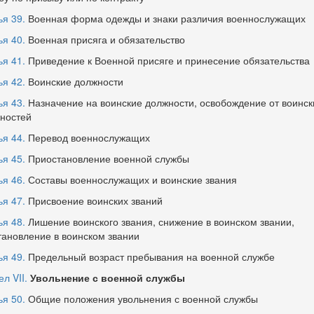
ья 39.
Военная форма одежды и знаки различия военнослужащих
ья 40.
Военная присяга и обязательство
ья 41.
Приведение к Военной присяге и принесение обязательства
ья 42.
Воинские должности
ья 43.
Назначение на воинские должности, освобождение от воинск
ностей
ья 44.
Перевод военнослужащих
ья 45.
Приостановление военной службы
ья 46.
Составы военнослужащих и воинские звания
ья 47.
Присвоение воинских званий
ья 48.
Лишение воинского звания, снижение в воинском звании,
тановление в воинском звании
ья 49.
Предельный возраст пребывания на военной службе
л VII.
Увольнение с военной службы
ья 50.
Общие положения увольнения с военной службы