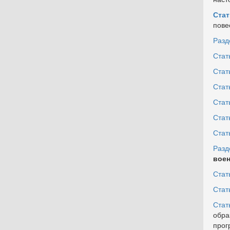
Стат
пове
Разде
Стат
Стать
Стать
Стать
Стат
Стат
Разде
воен
Стат
Стат
Стат
обра
прог