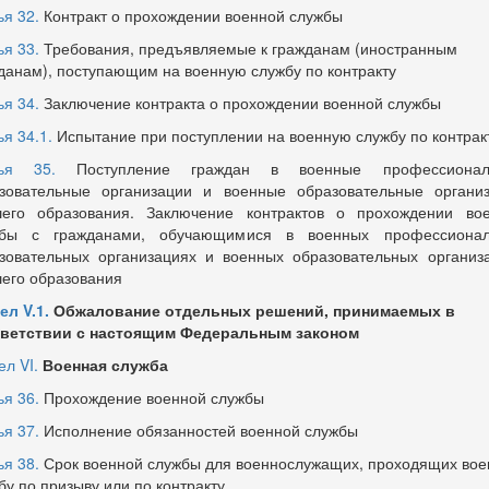
ья 32.
Контракт о прохождении военной службы
ья 33.
Требования, предъявляемые к гражданам (иностранным
данам), поступающим на военную службу по контракту
ья 34.
Заключение контракта о прохождении военной службы
ья 34.1.
Испытание при поступлении на военную службу по контрак
тья 35.
Поступление граждан в военные профессионал
зовательные организации и военные образовательные органи
его образования. Заключение контрактов о прохождении во
жбы с гражданами, обучающимися в военных профессионал
зовательных организациях и военных образовательных организ
его образования
ел V.1.
Обжалование отдельных решений, принимаемых в
ветствии с настоящим Федеральным законом
ел VI.
Военная служба
ья 36.
Прохождение военной службы
ья 37.
Исполнение обязанностей военной службы
ья 38.
Срок военной службы для военнослужащих, проходящих во
бу по призыву или по контракту