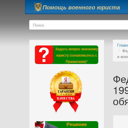
Перейти к основному содержанию
Помощь военного юриста
Форма поиска
Поиск
Глав
Задать вопрос военному
Фе
юристу (ознакомьтесь с
и вое
Правилами)*
Фе
19
об
Решение