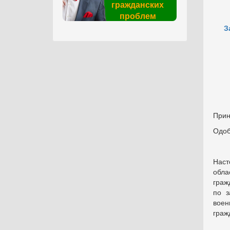
гражданских
проблем
З
Прин
Одоб
Наст
обла
граж
по з
воен
граж