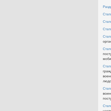
Разде
Стат
Стат
Стат
Стат
орга
Стат
пост
моби
Стать
граж
воен
людс
Стат
воин
пост
Стат
наст