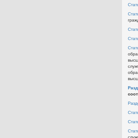
Стат
Стат
граж
Стат
Стат
Ста
обра
высш
слу
обра
высш
Разд
соот
Разд
Стат
Стат
Стат
служ