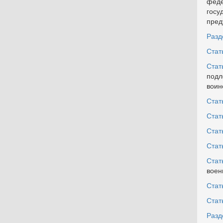
феде
госу
пред
Разде
Стат
Стат
подл
воин
Стат
Стат
Стат
Стат
Стат
воен
Стат
Стат
Разд