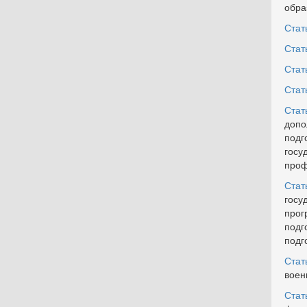
обра
Стат
Стат
Стат
Стат
Стат
допо
подг
госу
проф
Стат
госу
прог
подг
подг
Стат
воен
Стат