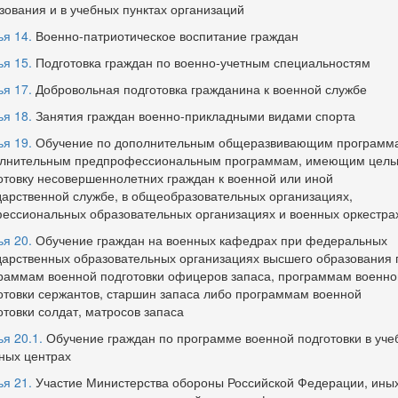
зования и в учебных пунктах организаций
ья 14.
Военно-патриотическое воспитание граждан
ья 15.
Подготовка граждан по военно-учетным специальностям
ья 17.
Добровольная подготовка гражданина к военной службе
ья 18.
Занятия граждан военно-прикладными видами спорта
ья 19.
Обучение по дополнительным общеразвивающим программ
лнительным предпрофессиональным программам, имеющим цел
отовку несовершеннолетних граждан к военной или иной
дарственной службе, в общеобразовательных организациях,
ессиональных образовательных организациях и военных оркестра
ья 20.
Обучение граждан на военных кафедрах при федеральных
дарственных образовательных организациях высшего образования 
раммам военной подготовки офицеров запаса, программам военно
отовки сержантов, старшин запаса либо программам военной
отовки солдат, матросов запаса
ья 20.1.
Обучение граждан по программе военной подготовки в уче
ных центрах
ья 21.
Участие Министерства обороны Российской Федерации, ины