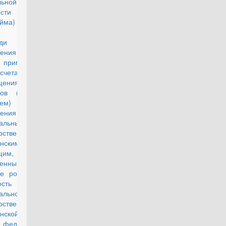
льной
мости найма
айма) 1 кв.
ра общей
ади жилого
ения на 2021
применяемой
счета размера
щения
дов на наем
аем) жилого
ения
альным
рственным
нским
щим,
аченным в
ке ротации на
сть
альной
рственной
анской службы
деральный