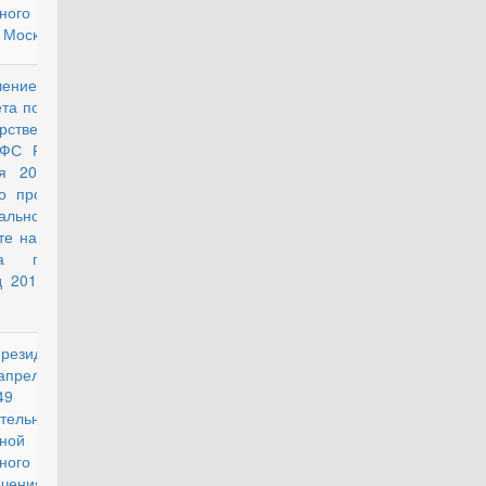
щного фонда
 Москвы"
чение
действующий
та по обороне
рственной
ФС РФ от 10
ря 2017 г. №
о проекту " О
альном
е на 2018 год
 плановый
д 2019 и 2020
Президента РФ
действующий
апреля 2005 г.
9 "Вопросы
тельно-
чной системы
ного
ечения