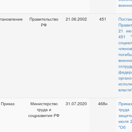
военн
тановление
Правительство
21.06.2002
451
Поста
РФ
Правит
21 ию
451 "
социа
чле
погиб
военн
сотруд
федер
органо
исполн
власти
Приказ
Министерство
31.07.2020
468н
Приказ
труда и
труда
соцразвития РФ
защи
июля 2
"Об 