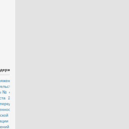
Статус
держимое
документа
ряжение
действующий
ельства
ы № 420-РП от
ста 2012 года
ередаче в
енность
ской
рации жилых
ений