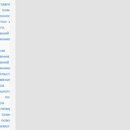
тавлении
о помещения в
енность
тно и выписки
го, а также
ований к их
нению, формы
а приема-
дачи жилого
ения, а также
ований к ее
нению, формы
ательства о
ржении
ра
льного найма
о помещения,
вора найма
лизированного
о помещения и
свобождении
аемого жилого