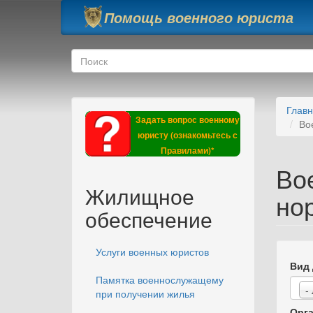
Перейти к основному содержанию
Помощь военного юриста
Форма поиска
Поиск
Глав
Задать вопрос военному
Во
юристу (ознакомьтесь с
Правилами)*
Во
Жилищное
но
обеспечение
Услуги военных юристов
Вид 
Памятка военнослужащему
-
при получении жилья
Орга