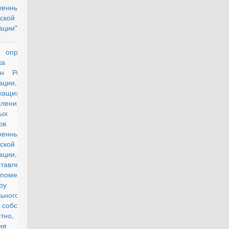
уженных Сил
ской
ации"
пределении
действующий
дка учета
ан Российской
ации,
жащих
селению из
тых военных
ов
уженных Сил
ской
ерации, и
ставления им
 помещений по
ру
льного найма
собственность
атно, формы
шения о