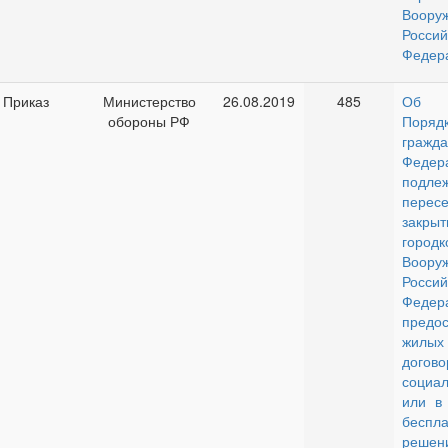
Воор
Россий
Федер
Приказ
Министерство
26.08.2019
485
Об о
обороны РФ
Поря
гражд
Федер
подле
пере
закры
городк
Воор
Россий
Фед
предо
жилых
догово
социа
или в 
беспл
ре