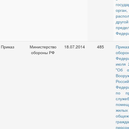
госуда
орган,
расп
друго
предел
Федер
Приказ
Министерство
18.07.2014
485
Прик
обороны РФ
оборо
Феде
июля 
"Об о
Воору
Россий
Федер
по пр
служ
поме
жилых
обще
гражда
персо