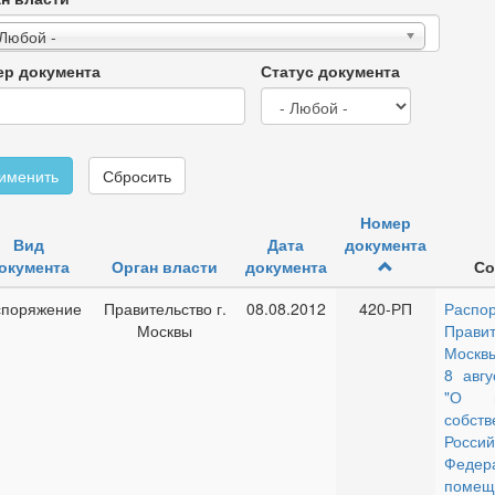
 Любой -
р документа
Статус документа
именить
Сбросить
Номер
Вид
Дата
документа
окумента
Орган власти
документа
Со
споряжение
Правительство г.
08.08.2012
420-РП
Распо
Москвы
Правит
Москв
8 авгу
"О п
собств
Россий
Феде
помещ