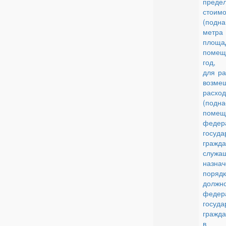
преде
стои
(подн
мет
площ
помещ
год, 
для ра
возме
расхо
(подн
помещ
федер
госуда
гражда
служа
назн
поряд
должно
федер
госуда
гражд
в фе