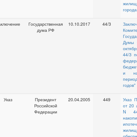
жили
города
аключение
Государственная
10.10.2017
44/3
Заклю
дума РФ
Комите
Госуда
Думы 
октяб
44/3 п
федер
бюджет
и на
перио
годов"
Указ
Президент
20.04.2005
449
Указ 
Российской
от 20 
Федерации
N 44
накопи
ипоте
жилищ
обесп