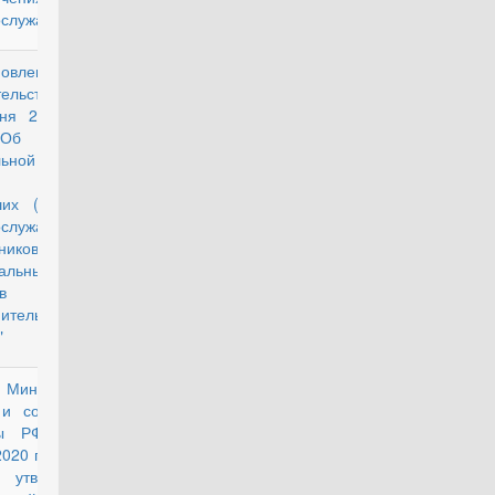
ослужащих"
новление
действующий
ельства РФ от
ня 2002 г. N
Об усилении
льной защиты
нов семей
ших (умерших)
ослужащих и
ников
альных
в
ительной
"
 Министерства
действующий
 и социальной
ты РФ от 31
020 г. № 468н
утверждении