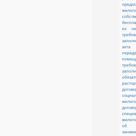
предос
жилог
собств
беспла
из не
треб
запол
акт
пере
помещ
треб
запол
обяз
расто
догово
социа
жилог
дого
специа
жилог
об о
заним