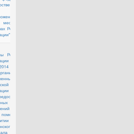
рственный
оложенный в
й местности в
ах Российской
ации"
аз Министра
действующий
ны Российской
рации от 18
2014 г. N 485
рганизации в
женных Силах
ской
ации работы
едоставлению
ебных жилых
щений или
 помещений в
житии лицам
нского
нала