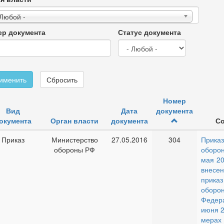
 Любой -
р документа
Статус документа
именить
Сбросить
Номер
Вид
Дата
документа
окумента
Орган власти
документа
С
Приказ
Министерство
27.05.2016
304
Прик
обороны РФ
обор
мая 20
внесен
прик
оборо
Феде
июня 2
мерах