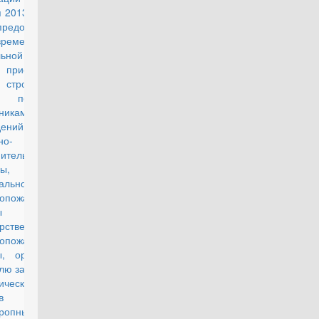
 2013 г. № 369
едоставлении
временной
льной выплаты
приобретения
троительства
го помещения
никам
ений и органов
но-
ительной
ы,
альной
вопожарной
ы
рственной
вопожарной
ы, органов по
лю за оборотом
ических
едств и
ропных