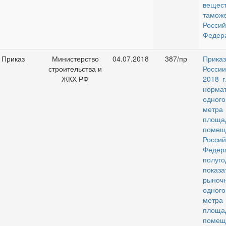
ве
тамож
Россий
Федер
Приказ
Министерство
04.07.2018
387/пр
Прик
строительства и
Росс
ЖКХ РФ
2018 
норма
одног
мет
площ
пом
Россий
Федер
полуго
показ
рыноч
одног
мет
площ
пом