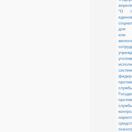
апреля
"О пр
едино
социа
для 
или с
жило
сотруд
учрежд
уголов
исполн
систем
федер
проти
служб
Госуда
проти
служб
контро
наркот
ср
психот