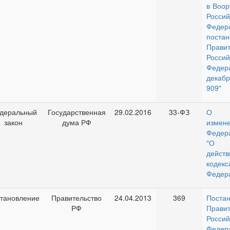
в Воо
Россий
Федер
постан
Правит
Россий
Феде
декаб
909"
деральный
Государственная
29.02.2016
33-ФЗ
О в
закон
дума РФ
измене
Федер
"О в
дейст
кодек
Федер
тановление
Правительство
24.04.2013
369
Поста
РФ
Правит
Россий
Феде