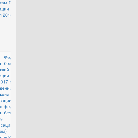
там Российской
рации на III
л 2018 года"
з Федеральной
действующий
ы безопасности
ской
ерации от
2017 г. № 4 "Об
дении
рукции об
низации в
ах федеральной
ы безопасности
аты денежной
нсации за наем
наем) жилых
ений"