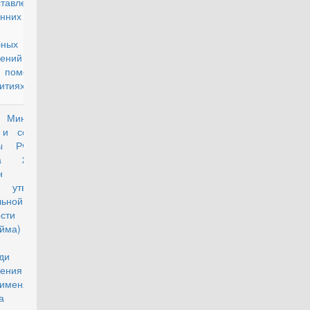
ставления во
енних Войсках
 России
ебных жилых
щений или
 помещений в
итиях"
з Министерства
действующий
 и социальной
ты РФ от 3
ста 2016 г.
н
утверждении
льной
мости найма
найма) 1 кв.
ра общей
ади жилого
ения на 2017
рименяемой для
ета размера