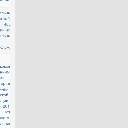
альный закон
действующий
декабря 2013 г.
05-ФЗ "О
ии изменений в
альный закон
статусе
ослужащих"
действующий
окомандующего
енними
ми
ерства
ренних дел
ской
рации от 8
я 2014 г. № 412
утверждении
нного порядка
рмления и