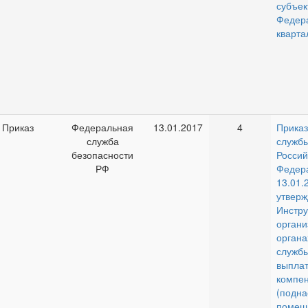
субъек
Феде
кварта
Приказ
Федеральная
13.01.2017
4
Прика
служба
служб
безопасности
Россий
РФ
Фед
13.01.
утверж
Инст
орга
орган
служб
выпл
компе
(под
помещ