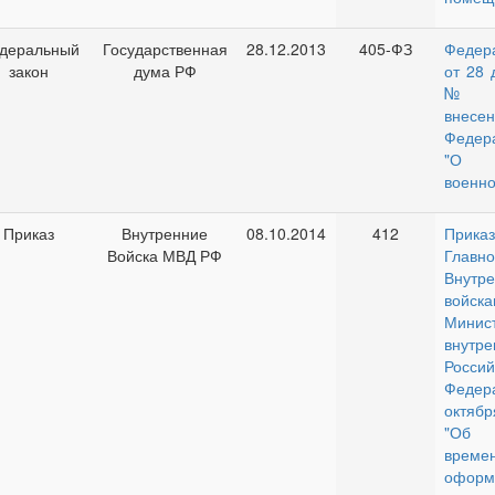
деральный
Государственная
28.12.2013
405-ФЗ
Федер
закон
дума РФ
от 28 
№ 4
внесен
Федер
"О 
военн
Приказ
Внутренние
08.10.2014
412
Приказ
Войска МВД РФ
Главн
Внутр
войска
Минист
внут
Россий
Феде
октябр
"Об 
време
офо