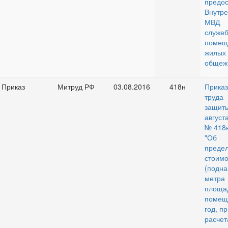
предо
Внутр
МВД
служ
поме
жилых
общеж
Приказ
Митруд РФ
03.08.2016
418н
Прика
труда
защи
авгу
№ 418
"Об 
преде
стои
(под
мет
площ
помещ
год, п
расч