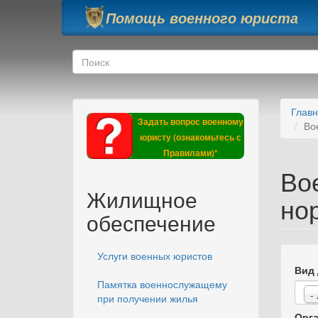
Перейти к основному содержанию
Помощь военного юриста
Форма поиска
Поиск
Глав
Задать вопрос военному
Во
юристу (ознакомьтесь с
Правилами)*
Во
Жилищное
но
обеспечение
Услуги военных юристов
Вид 
Памятка военнослужащему
-
при получении жилья
Орга