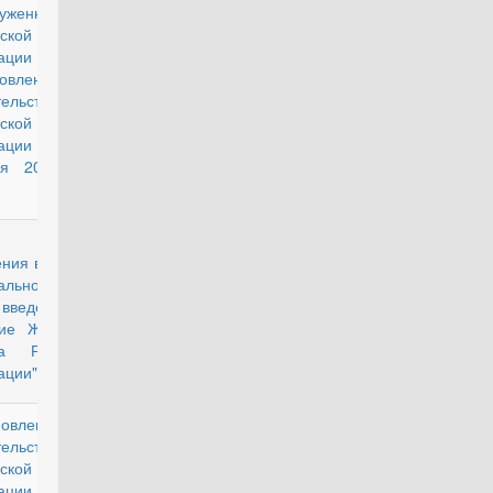
руженных Силах
ской
ации
овления
ельства
ской
рации от 31
ря 2004 г. N
несении
действующий
ния в статью 2
ального закона
ведении в
вие Жилищного
са Российской
ации"
новление
действующий
ельства
ской
рации от 24