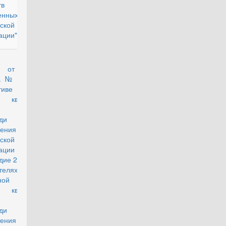
ществ и
енных органов
ской
ации"
аз Минстроя
действующий
ии от 4 июля
г. № 387/пр "О
тиве стоимости
о квадратного
ра общей
ади жилого
ещения по
ской
ации на второе
дие 2018 года и
ателях средней
ной стоимости
о квадратного
ра общей
ади жилого
ещения по