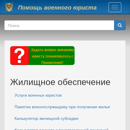
Перейти к основному содержанию
Помощь военного юриста
Toggle
navigati
Форма поиска
Поиск
Задать вопрос военному
юристу (ознакомьтесь с
Правилами)*
Жилищное обеспечение
Услуги военных юристов
Памятка военнослужащему при получении жилья
Калькулятор жилищной субсидии
Калькулятор расчета единовременной денежной