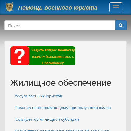
Перейти к основному содержанию
Помощь военного юриста
Toggle
navigati
Форма поиска
Поиск
Задать вопрос военному
юристу (ознакомьтесь с
Правилами)*
Жилищное обеспечение
Услуги военных юристов
Памятка военнослужащему при получении жилья
Калькулятор жилищной субсидии
Калькулятор расчета единовременной денежной