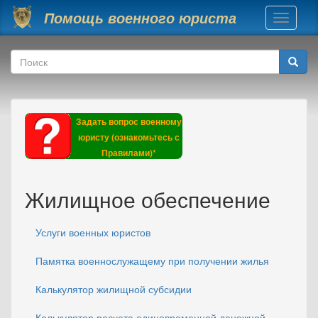
Перейти к основному содержанию
Помощь военного юриста
Toggle
navigati
Форма поиска
Поиск
Задать вопрос военному
юристу (ознакомьтесь с
Правилами)*
Жилищное обеспечение
Услуги военных юристов
Памятка военнослужащему при получении жилья
Калькулятор жилищной субсидии
Калькулятор расчета единовременной денежной