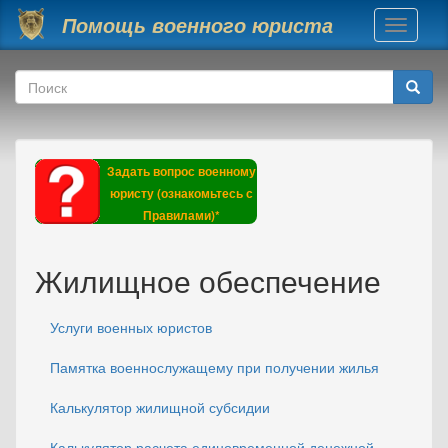
Перейти к основному содержанию
Помощь военного юриста
Toggle
navigati
Форма поиска
Поиск
Задать вопрос военному
юристу (ознакомьтесь с
Правилами)*
Жилищное обеспечение
Услуги военных юристов
Памятка военнослужащему при получении жилья
Калькулятор жилищной субсидии
Калькулятор расчета единовременной денежной