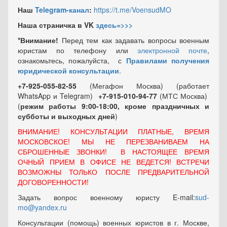
Наш
Telegram-канал
:
https://t.me/VoensudMO
Наша страничка в VK
здесь=>>>
*Внимание!
Перед тем как задавать вопросы военным
юристам по телефону или
электронной почте
,
ознакомьтесь, пожалуйста, с
Правилами получения
юридической консультации
.
+7-925-055-82-55
(Мегафон Москва) (работает
WhatsApp и Telegram)
+7-915-010-94-77
(МТС Москва)
(
режим работы 9:00-18:00, кроме праздничных
и
субботы и выходных
дней
)
ВНИМАНИЕ! КОНСУЛЬТАЦИИ ПЛАТНЫЕ, ВРЕМЯ
МОСКОВСКОЕ! МЫ НЕ ПЕРЕЗВАНИВАЕМ НА
СБРОШЕННЫЕ ЗВОНКИ! В НАСТОЯЩЕЕ ВРЕМЯ
ОЧНЫЙ ПРИЕМ В ОФИСЕ НЕ ВЕДЕТСЯ! ВСТРЕЧИ
ВОЗМОЖНЫ ТОЛЬКО ПОСЛЕ ПРЕДВАРИТЕЛЬНОЙ
ДОГОВОРЕННОСТИ!
Задать вопрос военному юристу E-mail:
sud-
mo@yandex.ru
Консультации (помощь) военных юристов в г. Москве,