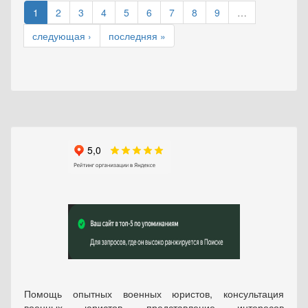
1
2
3
4
5
6
7
8
9
…
следующая ›
последняя »
Помощь опытных военных юристов, консультация
военных юристов, представление интересов