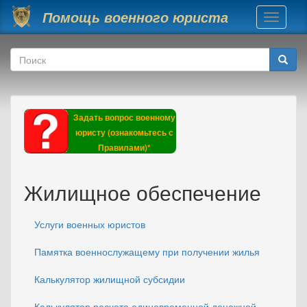
Перейти к основному содержанию
Помощь военного юриста
Toggle
navigati
Форма поиска
Поиск
Задать вопрос военному
юристу (ознакомьтесь с
Правилами)*
Жилищное обеспечение
Услуги военных юристов
Памятка военнослужащему при получении жилья
Калькулятор жилищной субсидии
Калькулятор расчета единовременной денежной