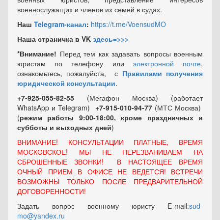
военнослужащих и членов их семей в судах.
Наш
Telegram-канал
:
https://t.me/VoensudMO
Наша страничка в VK
здесь=>>>
*Внимание!
Перед тем как задавать вопросы военным
юристам по телефону или
электронной почте
,
ознакомьтесь, пожалуйста, с
Правилами получения
юридической консультации
.
+7-925-055-82-55
(Мегафон Москва) (работает
WhatsApp и Telegram)
+7-915-010-94-77
(МТС Москва)
(
режим работы 9:00-18:00, кроме праздничных
и
субботы и выходных
дней
)
ВНИМАНИЕ! КОНСУЛЬТАЦИИ ПЛАТНЫЕ, ВРЕМЯ
МОСКОВСКОЕ! МЫ НЕ ПЕРЕЗВАНИВАЕМ НА
СБРОШЕННЫЕ ЗВОНКИ! В НАСТОЯЩЕЕ ВРЕМЯ
ОЧНЫЙ ПРИЕМ В ОФИСЕ НЕ ВЕДЕТСЯ! ВСТРЕЧИ
ВОЗМОЖНЫ ТОЛЬКО ПОСЛЕ ПРЕДВАРИТЕЛЬНОЙ
ДОГОВОРЕННОСТИ!
Задать вопрос военному юристу E-mail:
sud-
mo@yandex.ru