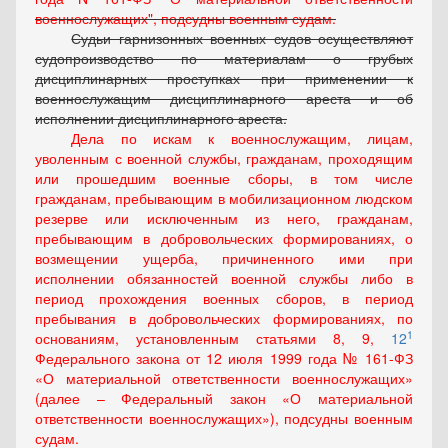
военнослужащих", подсудны военным судам.
Судьи гарнизонных военных судов осуществляют
судопроизводство по материалам о грубых
дисциплинарных проступках при применении к
военнослужащим дисциплинарного ареста и об
исполнении дисциплинарного ареста.
Дела по искам к военнослужащим, лицам,
уволенным с военной службы, гражданам, проходящим
или прошедшим военные сборы, в том числе
гражданам, пребывающим в мобилизационном людском
резерве или исключенным из него, гражданам,
пребывающим в добровольческих формированиях, о
возмещении ущерба, причиненного ими при
исполнении обязанностей военной службы либо в
период прохождения военных сборов, в период
пребывания в добровольческих формированиях, по
1
основаниям, установленным статьями
8
,
9
,
12
Федерального закона от 12 июля 1999 года № 161-ФЗ
«О материальной ответственности военнослужащих»
(далее – Федеральный закон «О материальной
ответственности военнослужащих»), подсудны военным
судам.