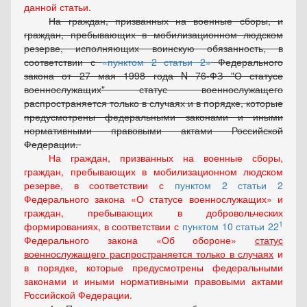
данной статьи.
На граждан, призванных на военные сборы, и
граждан, пребывающих в мобилизационном людском
резерве, исполняющих воинскую обязанность, в
соответствии с
пунктом 2 статьи 2
Федерального
закона от 27 мая 1998 года N 76-ФЗ "О статусе
военнослужащих" статус военнослужащего
распространяется только в случаях и в порядке, которые
предусмотрены федеральными законами и иными
нормативными правовыми актами Российской
Федерации.
На граждан, призванных на военные сборы,
граждан, пребывающих в мобилизационном людском
резерве, в соответствии с
пунктом 2 статьи 2
Федерального закона «О статусе военнослужащих» и
граждан, пребывающих в добровольческих
1
формированиях, в соответствии с
пунктом 10 статьи 22
Федерального закона «Об обороне»
статус
военнослужащего распространяется только в случаях
и
в порядке, которые предусмотрены федеральными
законами и иными нормативными правовыми актами
Российской Федерации.