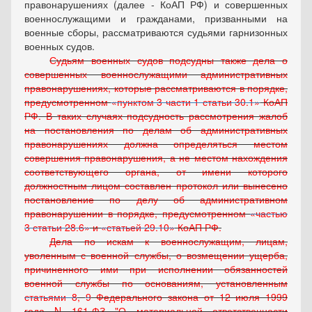
правонарушениях (далее - КоАП РФ) и совершенных
военнослужащими и гражданами, призванными на
военные сборы, рассматриваются судьями гарнизонных
военных судов.
Судьям военных судов подсудны также дела о
совершенных военнослужащими административных
правонарушениях, которые рассматриваются в порядке,
предусмотренном
пунктом 3 части 1 статьи 30.1
КоАП
РФ. В таких случаях подсудность рассмотрения жалоб
на постановления по делам об административных
правонарушениях должна определяться местом
совершения правонарушения, а не местом нахождения
соответствующего органа, от имени которого
должностным лицом составлен протокол или вынесено
постановление по делу об административном
правонарушении в порядке, предусмотренном
частью
3 статьи 28.6
и
статьей 29.10
КоАП РФ.
Дела по искам к военнослужащим, лицам,
уволенным с военной службы, о возмещении ущерба,
причиненного ими при исполнении обязанностей
военной службы по основаниям, установленным
статьями 8
,
9
Федерального закона от 12 июля 1999
года N 161-ФЗ "О материальной ответственности