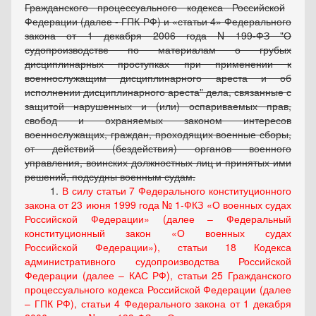
Гражданского процессуального кодекса Российской
Федерации (далее - ГПК РФ) и
статьи 4
Федерального
закона от 1 декабря 2006 года N 199-ФЗ "О
судопроизводстве по материалам о грубых
дисциплинарных проступках при применении к
военнослужащим дисциплинарного ареста и об
исполнении дисциплинарного ареста" дела, связанные с
защитой нарушенных и (или) оспариваемых прав,
свобод и охраняемых законом интересов
военнослужащих, граждан, проходящих военные сборы,
от действий (бездействия) органов военного
управления, воинских должностных лиц и принятых ими
решений, подсудны военным судам.
1.
В силу статьи 7 Федерального конституционного
закона от 23 июня 1999 года № 1-ФКЗ «О военных судах
Российской Федерации» (далее – Федеральный
конституционный закон «О военных судах
Российской Федерации»), статьи 18 Кодекса
административного судопроизводства Российской
Федерации (далее – КАС РФ), статьи 25 Гражданского
процессуального кодекса Российской Федерации (далее
– ГПК РФ), статьи 4 Федерального закона от 1 декабря