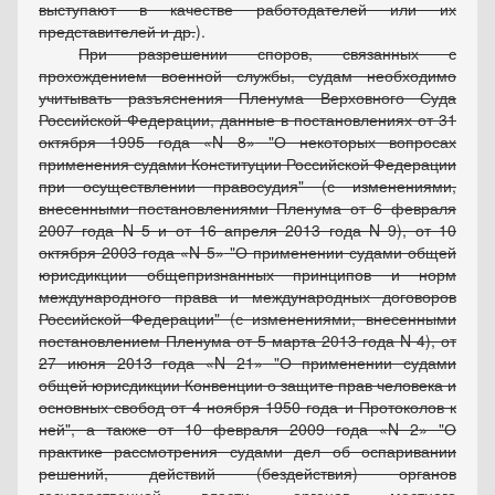
выступают в качестве работодателей или их
представителей и др.
).
При разрешении споров, связанных с
прохождением военной службы, судам необходимо
учитывать разъяснения Пленума Верховного Суда
Российской Федерации, данные в постановлениях от 31
октября 1995 года
N 8
"О некоторых вопросах
применения судами Конституции Российской Федерации
при осуществлении правосудия" (с изменениями,
внесенными постановлениями Пленума от 6 февраля
2007 года N 5 и от 16 апреля 2013 года N 9), от 10
октября 2003 года
N 5
"О применении судами общей
юрисдикции общепризнанных принципов и норм
международного права и международных договоров
Российской Федерации" (с изменениями, внесенными
постановлением Пленума от 5 марта 2013 года N 4), от
27 июня 2013 года
N 21
"О применении судами
общей юрисдикции Конвенции о защите прав человека и
основных свобод от 4 ноября 1950 года и Протоколов к
ней", а также от 10 февраля 2009 года
N 2
"О
практике рассмотрения судами дел об оспаривании
решений, действий (бездействия) органов