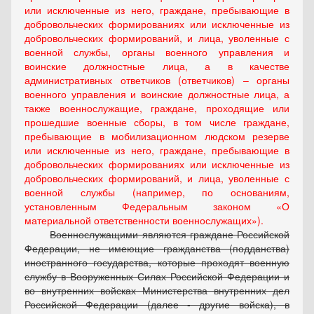
или исключенные из него, граждане, пребывающие в
добровольческих формированиях или исключенные из
добровольческих формирований, и лица, уволенные с
военной службы, органы военного управления и
воинские должностные лица, а в качестве
административных ответчиков (ответчиков) – органы
военного управления и воинские должностные лица, а
также военнослужащие, граждане, проходящие или
прошедшие военные сборы, в том числе граждане,
пребывающие в мобилизационном людском резерве
или исключенные из него, граждане, пребывающие в
добровольческих формированиях или исключенные из
добровольческих формирований, и лица, уволенные с
военной службы (например, по основаниям,
установленным
Федеральным законом
«О
материальной ответственности военнослужащих»).
Военнослужащими являются граждане Российской
Федерации, не имеющие гражданства (подданства)
иностранного государства, которые проходят военную
службу в Вооруженных Силах Российской Федерации и
во внутренних войсках Министерства внутренних дел
Российской Федерации (далее - другие войска), в