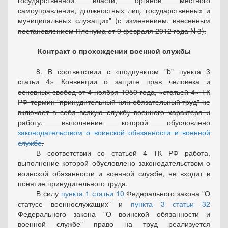
государственной власти, органов местного
самоуправления, должностных лиц, государственных и
муниципальных служащих" (с изменением, внесенным
постановлением Пленума от 9 февраля 2012 года N 3).
Контракт о прохождении военной службы
8.
В соответствии с
подпунктом "b" пункта 3
статьи 4
Конвенции о защите прав человека и
основных свобод от 4 ноября 1950 года,
статьей 4
ТК
РФ термин "принудительный или обязательный труд" не
включает в себя всякую службу военного характера и
работу, выполнение которой обусловлено
законодательством о воинской обязанности и военной
службе
.
В соответствии со статьей 4 ТК РФ работа,
выполнение которой обусловлено законодательством о
воинской обязанности и военной службе, не входит в
понятие принудительного труда.
В силу
пункта 1 статьи 10
Федерального закона "О
статусе военнослужащих" и
пункта 3 статьи 32
Федерального закона "О воинской обязанности и
военной службе" право на труд реализуется