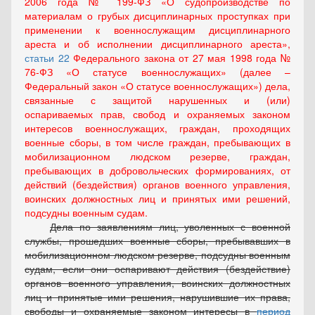
2006 года № 199-ФЗ «О судопроизводстве по
материалам о грубых дисциплинарных проступках при
применении к военнослужащим дисциплинарного
ареста и об исполнении дисциплинарного ареста»,
статьи 22
Федерального закона от 27 мая 1998 года №
76-ФЗ «О статусе военнослужащих» (далее –
Федеральный закон «О статусе военнослужащих») дела,
связанные с защитой нарушенных и (или)
оспариваемых прав, свобод и охраняемых законом
интересов военнослужащих, граждан, проходящих
военные сборы, в том числе граждан, пребывающих в
мобилизационном людском резерве, граждан,
пребывающих в добровольческих формированиях, от
действий (бездействия) органов военного управления,
воинских должностных лиц и принятых ими решений,
подсудны военным судам.
Дела по заявлениям лиц, уволенных с военной
службы, прошедших военные сборы, пребывавших в
мобилизационном людском резерве, подсудны военным
судам, если они оспаривают действия (бездействие)
органов военного управления, воинских должностных
лиц и принятые ими решения, нарушившие их права,
свободы и охраняемые законом интересы в
период