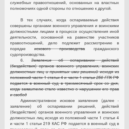
служебных
правоотношений, основанных на властных
полномочиях одной стороны по отношению к другой.
В тех случаях, когда оспариваемые действия
совершены органами военного управления и воинскими
должностными лицами в процессе осуществления иной
деятельности, основанной на равенстве участников
правоотношений, дело подлежит рассмотрению в
порядке
искового производства
гражданского
судопроизводства.
6.
Заявление
об оспаривании действий
(бездействия) органов военного управления
,
воинских
должностных лиц
и принятых ими решений
исходя из
положений
части 1 статьи 4
и
части 1 статьи
256
ГПК
РФ
подается в военный суд в трехмесячный срок со дня,
когда
заявителю
стало известно о нарушении его прав
и
свобод
Административное исковое заявление (далее -
заявление) об оспаривании решений, действий
(бездействия) органов военного управления и воинских
должностных лиц исходя из положений части 1 статьи 4
и части 1 статьи 219 КАС РФ подается в военный суд в