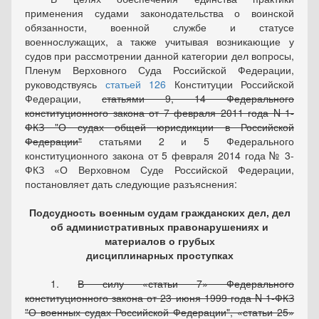
применения судами законодательства о воинской
обязанности, военной службе и статусе
военнослужащих, а также учитывая возникающие у
судов при рассмотрении данной категории дел вопросы,
Пленум Верховного Суда Российской Федерации,
руководствуясь
статьей 126
Конституции Российской
Федерации,
статьями 9, 14 Федерального
конституционного закона от 7 февраля 2011 года N 1-
ФКЗ "О судах общей юрисдикции в Российской
Федерации"
статьями 2 и 5 Федерального
конституционного закона от 5 февраля 2014 года № 3-
ФКЗ «О Верховном Суде Российской Федерации
,
постановляет дать следующие разъяснения:
Подсудность военным судам гражданских дел, дел
об административных правонарушениях и
материалов о грубых
дисциплинарных проступках
1.
В силу
статьи 7
Федерального
конституционного закона от 23 июня 1999 года N 1-ФКЗ
"О военных судах Российской Федерации",
статьи 25