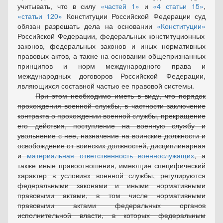
учитывать, что в силу
частей 1
и
4 статьи 15
,
статьи 120
Конституции Российской Федерации суд
обязан разрешать дела на основании
Конституции
Российской Федерации, федеральных конституционных
законов, федеральных законов и иных нормативных
правовых актов, а также на основании общепризнанных
принципов и норм международного права и
международных договоров Российской Федерации,
являющихся составной частью ее правовой системы.
При этом необходимо иметь в виду, что порядок
прохождения военной службы, в частности заключение
контракта о прохождении военной службы, прекращение
его действия, поступление на военную службу и
увольнение с нее, назначение на воинские должности и
освобождение от воинских должностей, дисциплинарная
и
материальная ответственность военнослужащих
, а
также иные правоотношения, имеющие специфический
характер в условиях военной службы, регулируются
федеральными законами и иными нормативными
правовыми актами, в том числе нормативными
правовыми актами федеральных органов
исполнительной власти, в которых федеральным