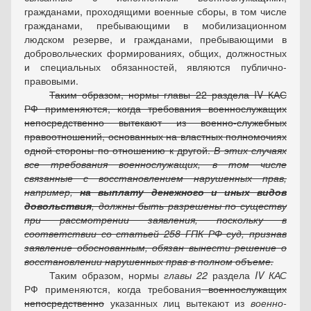
гражданами, проходящими военные сборы, в том числе
гражданами, пребывающими в мобилизационном
людском резерве, и гражданами, пребывающими в
добровольческих формированиях, общих, должностных
и специальных обязанностей, являются публично-
правовыми.
Таким образом, нормы главы 22 раздела IV КАС
РФ применяются, когда требования военнослужащих
непосредственно вытекают из военно-служебных
правоотношений, основанных на властных полномочиях
одной стороны по отношению к другой.
В этих случаях
все требования военнослужащих, в том числе
связанные с восстановлением нарушенных прав,
например,
на выплату денежного и иных видов
довольствия
, должны быть разрешены по существу
при рассмотрении заявления, поскольку в
соответствии со
статьей 258
ГПК РФ суд, признав
заявление обоснованным, обязан вынести решение о
восстановлении нарушенных прав в полном объеме.
Таким образом, нормы
главы 22
раздела
IV КАС
РФ применяются, когда требования
военнослужащих
непосредственно
указанных лиц вытекают из
военно-