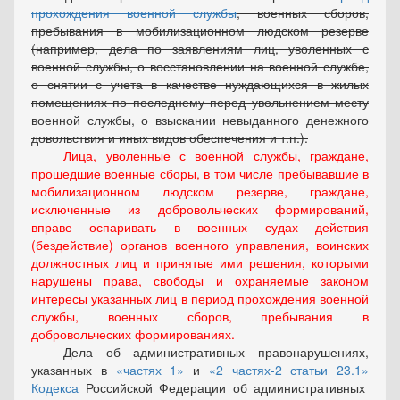
прохождения военной службы
, военных сборов,
пребывания в мобилизационном людском резерве
(например, дела по заявлениям лиц, уволенных с
военной службы, о восстановлении на военной службе,
о снятии с учета в качестве нуждающихся в жилых
помещениях по последнему перед увольнением месту
военной службы, о взыскании невыданного денежного
довольствия и иных видов обеспечения и т.п.).
Лица, уволенные с военной службы, граждане,
прошедшие военные сборы, в том числе пребывавшие в
мобилизационном людском резерве, граждане,
исключенные из добровольческих формирований,
вправе оспаривать в военных судах действия
(бездействие) органов военного управления, воинских
должностных лиц и принятые ими решения, которыми
нарушены права, свободы и охраняемые законом
интересы указанных лиц в период прохождения военной
службы, военных сборов, пребывания в
добровольческих формированиях.
Дела об административных правонарушениях,
указанных в
частях 1
и
2
частях-2 статьи 23.1
Кодекса
Российской Федерации об административных