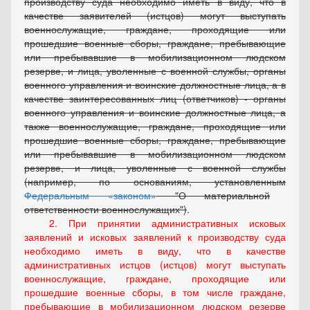
производству суда необходимо иметь в виду, что в
качестве заявителей (истцов) могут выступать
военнослужащие, граждане, проходящие или
прошедшие военные сборы, граждане, пребывающие
или пребывавшие в мобилизационном людском
резерве, и лица, уволенные с военной службы, органы
военного управления и воинские должностные лица, а в
качестве заинтересованных лиц (ответчиков) - органы
военного управления и воинские должностные лица, а
также военнослужащие, граждане, проходящие или
прошедшие военные сборы, граждане, пребывающие
или пребывавшие в мобилизационном людском
резерве, и лица, уволенные с военной службы
(например, по основаниям, установленным
Федеральным
законом
"О материальной
ответственности военнослужащих")
.
2. При принятии административных исковых
заявлений и исковых заявлений к производству суда
необходимо иметь в виду, что в качестве
административных истцов (истцов) могут выступать
военнослужащие, граждане, проходящие или
прошедшие военные сборы, в том числе граждане,
пребывающие в мобилизационном людском резерве