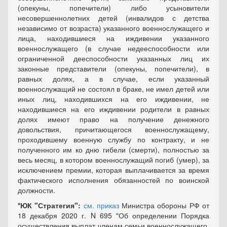
(опекуны, попечители) либо усыновители
несовершеннолетних детей (инвалидов с детства
независимо от возраста) указанного военнослужащего и
лица, находившиеся на иждивении указанного
военнослужащего (в случае недееспособности или
ограниченной дееспособности указанных лиц их
законные представители (опекуны, попечители), в
равных долях, а в случае, если указанный
военнослужащий не состоял в браке, не имел детей или
иных лиц, находившихся на его иждивении, не
находившиеся на его иждивении родители в равных
долях имеют право на получение денежного
довольствия, причитающегося военнослужащему,
проходившему военную службу по контракту, и не
полученного им ко дню гибели (смерти), полностью за
весь месяц, в котором военнослужащий погиб (умер), за
исключением премии, которая выплачивается за время
фактического исполнения обязанностей по воинской
должности.
*ЮК "Стратегия":
см. приказ
Министра обороны РФ от
18 декабря 2020 г. N 695 "Об определении Порядка
осуществления выплат членам семьи военнослужащего,