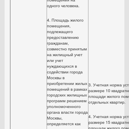
одного человека.
4. Площадь жилого
помещения,
подлежащего
предоставлению
гражданам,
совместно принятым
на жилищный учет
или учет
нуждающихся в
содействии города
Москвы в
приобретении жилых
3. Учетная норма ус
помещений в рамках
размере 10 квадратн
городских жилищных
площади жилого по
программ решением
отдельных квартир.
уполномоченного
органа власти города
4. Учетная норма ус
Москвы,
размере 15 квадратн
определяется как
площади жилого по