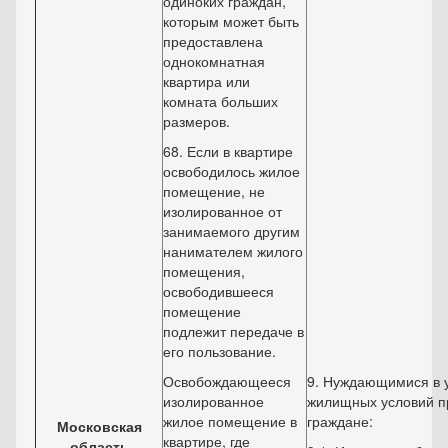
одиноких граждан,
которым может быть
предоставлена
однокомнатная
квартира или
комната больших
размеров.
68. Если в квартире
освободилось жилое
помещение, не
изолированное от
занимаемого другим
нанимателем жилого
помещения,
освободившееся
помещение
подлежит передаче в
его пользование.
Освобождающееся
9. Нуждающимися в 
изолированное
жилищных условий п
жилое помещение в
граждане:
Московская
квартире, где
область