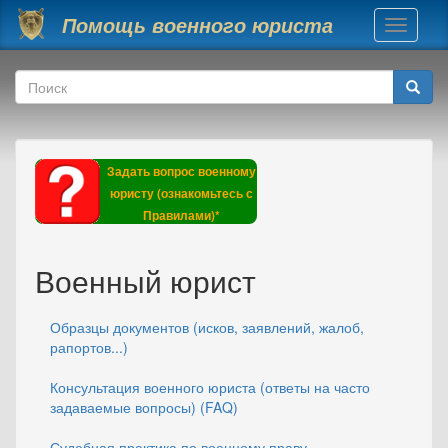
Перейти к основному содержанию
Помощь военного юриста
Toggle
navigati
Форма поиска
Поиск
Задать вопрос военному
юристу (ознакомьтесь с
Правилами)*
Военный юрист
Образцы документов (исков, заявлений, жалоб,
рапортов...)
Консультация военного юриста (ответы на часто
задаваемые вопросы) (FAQ)
Судебная практика по военному праву