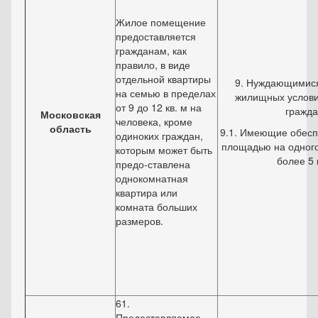
Жилое помещение
предоставляется
гражданам, как
правило, в виде
отдельной квартиры
9. Нуждающимися
на семью в пределах
жилищных услови
от 9 до 12 кв. м на
гражда
Московская
человека, кроме
область
9.1. Имеющие обесп
одиноких граждан,
площадью на одного
которым может быть
более 5 к
предо-ставлена
однокомнатная
квартира или
комната больших
размеров.
61.
Предоставляемое