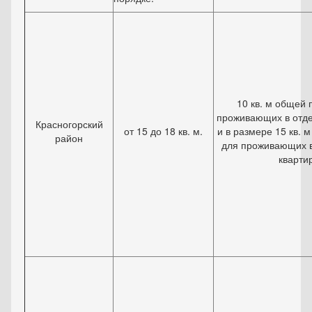
10 кв. м общей
проживающих в отде
Красногорский
от 15 до 18 кв. м.
и в размере 15 кв.
район
для проживающих 
кварти