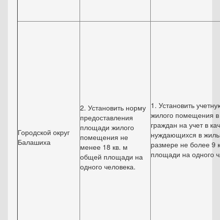
1. Установить учетн
2. Установить норму
жилого помещения в
предоставления
граждан на учет в ка
площади жилого
Городской округ
нуждающихся в жилы
помещения не
Балашиха
размере не более 9 
менее 18 кв. м
площади на одного ч
общей площади на
одного человека.