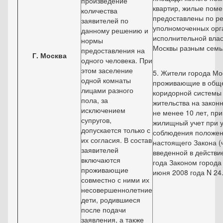
произведение
квартир, жилые поме
количества
предоставлены по р
заявителей по
уполномоченных орг
данному решению и
исполнительной влас
нормы
Москвы разным семь
предоставления на
Г. Москва
одного человека. При
этом заселение
5. Жители города Мо
одной комнаты
проживающие в общ
лицами разного
коридорной системы 
пола, за
жительства на закон
исключением
не менее 10 лет, пр
супругов,
жилищный учет при 
допускается только с
соблюдения положени
их согласия. В состав
настоящего Закона (ч
заявителей
введенной в действи
включаются
года Законом города
проживающие
июня 2008 года N 24
совместно с ними их
несовершеннолетние
дети, родившиеся
после подачи
заявления, а также