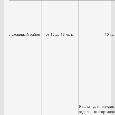
Луховицкий район
от 15 до 18 кв. м.
10 кв.
9 кв. м - для гражда
отдельных квартирах