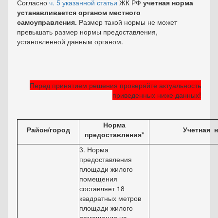
Согласно
ч. 5 указанной статьи
ЖК РФ
учетная норма
устанавливается органом местного
самоуправления.
Размер такой нормы не может
превышать размер нормы предоставления,
установленной данным органом.
Перед принятием решения проверяйте актуальность
приведенных ниже данных!
Норма
Район/город
Учетная н
предоставления*
3. Норма
предоставления
площади жилого
помещения
составляет 18
квадратных метров
площади жилого
помещения на