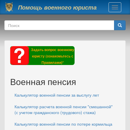
Перейти к основному содержанию
Помощь военного юриста
Toggle
navigati
Форма поиска
Поиск
Задать вопрос военному
юристу (ознакомьтесь с
Правилами)*
Военная пенсия
Калькулятор военной пенсии за выслугу лет
Калькулятор расчета военной пенсии "смешанной"
(с учетом гражданского (трудового) стажа)
Калькулятор военной пенсии по потере кормильца