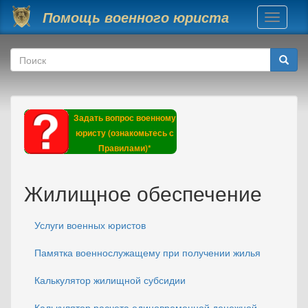
Перейти к основному содержанию
Помощь военного юриста
Toggle
navigati
Форма поиска
Поиск
Задать вопрос военному
юристу (ознакомьтесь с
Правилами)*
Жилищное обеспечение
Услуги военных юристов
Памятка военнослужащему при получении жилья
Калькулятор жилищной субсидии
Калькулятор расчета единовременной денежной