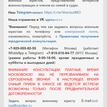
военных юристов, представление интересов
военнослужащих и членов их семей в судах.
Наш
Telegram-канал
:
https://t.me/VoensudMO
Наша страничка в VK
здесь=>>>
*Внимание!
Перед тем как задавать вопросы военным
юристам по телефону или
электронной почте
,
ознакомьтесь, пожалуйста, с
Правилами получения
юридической консультации
.
+7-925-055-82-55
(Мегафон Москва) (работает
WhatsApp и Telegram)
+7-915-010-94-77
(МТС Москва)
(
режим работы 9:00-18:00, кроме праздничных
и
субботы и выходных
дней
)
ВНИМАНИЕ! КОНСУЛЬТАЦИИ ПЛАТНЫЕ, ВРЕМЯ
МОСКОВСКОЕ! МЫ НЕ ПЕРЕЗВАНИВАЕМ НА
СБРОШЕННЫЕ ЗВОНКИ! В НАСТОЯЩЕЕ ВРЕМЯ
ОЧНЫЙ ПРИЕМ В ОФИСЕ НЕ ВЕДЕТСЯ! ВСТРЕЧИ
ВОЗМОЖНЫ ТОЛЬКО ПОСЛЕ ПРЕДВАРИТЕЛЬНОЙ
ДОГОВОРЕННОСТИ!
Задать вопрос военному юристу E-mail:
sud-
mo@yandex.ru