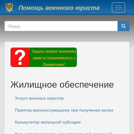
Перейти к основному содержанию
Помощь военного юриста
Toggle
navigati
Форма поиска
Поиск
Задать вопрос военному
юристу (ознакомьтесь с
Правилами)*
Жилищное обеспечение
Услуги военных юристов
Памятка военнослужащему при получении жилья
Калькулятор жилищной субсидии
Калькулятор расчета единовременной денежной