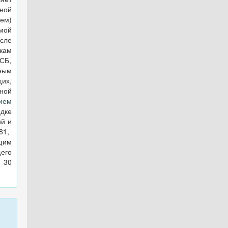
ной
ем)
мой
исле
ам
СБ,
ным
их,
ной
ием
ядке
й и
81,
щим
его
 30