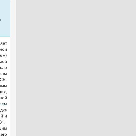
,
яет
ной
ем)
мой
исле
ам
СБ,
ным
их,
ной
ием
ядке
й и
81,
щим
его