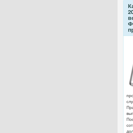
К
2
в
Ф
п
пр
сл
Пра
вы
По
со
до