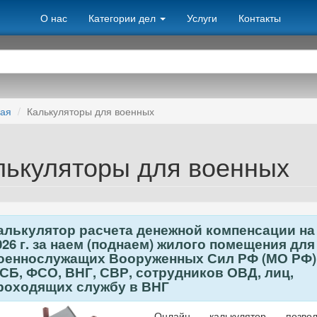
О нас
Категории дел
Услуги
Контакты
ная
Калькуляторы для военных
лькуляторы для военных
алькулятор расчета денежной компенсации на
026 г. за наем (поднаем) жилого помещения для
оеннослужащих Вооруженных Сил РФ (МО РФ)
СБ, ФСО, ВНГ, СВР, сотрудников ОВД, лиц,
роходящих службу в ВНГ
Онлайн калькулятор позвол