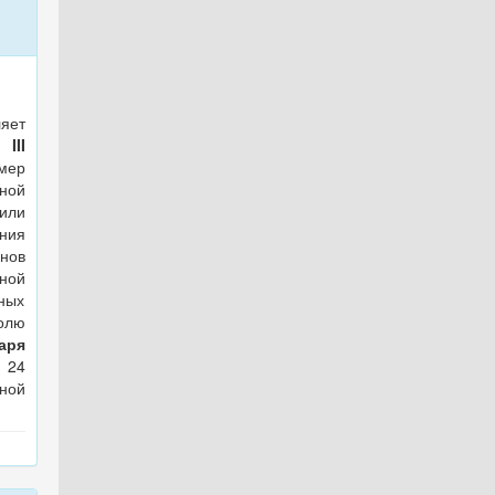
яет
III
ер
ной
или
ния
нов
ной
ных
олю
аря
 24
ной