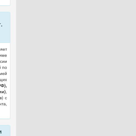
.
яет
име
сии
5 по
мей
щих
Ф),
ии)
,
в) с
нта,
и