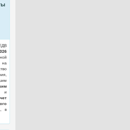
ты
ЕДВ
2026
ной
 на
тво
я,
им
шим
ы,
и
чет
ого
а
, в