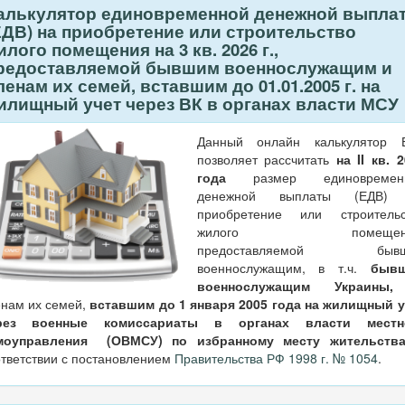
алькулятор единовременной денежной выпла
ЕДВ) на приобретение или строительство
илого помещения на 3 кв. 2026 г.,
редоставляемой бывшим военнослужащим и
ленам их семей, вставшим до 01.01.2005 г. на
илищный учет через ВК в органах власти МСУ
Данный онлайн калькулятор 
позволяет рассчитать
на II кв. 
года
размер единовремен
денежной выплаты (ЕДВ)
приобретение или строительс
жилого помещени
предоставляемой бывш
военнослужащим, в т.ч.
быв
военнослужащим Украин
енам их семей,
вставшим до 1 января 2005 года на жилищный у
рез военные комиссариаты в органах власти местн
моуправления (ОВМСУ) по избранному месту жительств
тветствии с постановлением
Правительства РФ 1998 г. № 1054
.