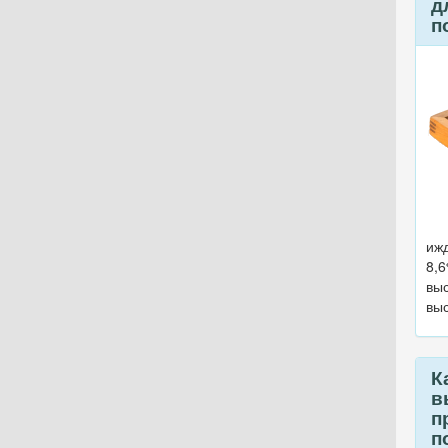
д
п
ижд
8,
выс
выс
К
в
п
п