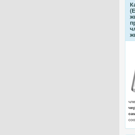
К
(
ж
п
ч
ж
чл
че
са
соо