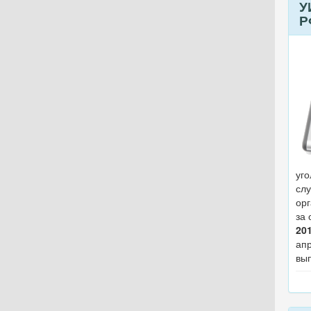
У
Р
уг
сл
ор
за 
201
ап
вып