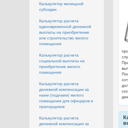
Калькулятор жилищной
субсидии
Калькулятор расчета
единовременной денежной
выплаты на приобретение
или строительство жилого
помещения
пр
Калькулятор расчета
сл
социальной выплаты на
Пра
приобретение жилого
вы
помещения
По
со
Калькулятор расчета
до
денежной компенсации за
со
наем (поднаем) жилого
дек
помещения для офицеров и
прапорщиков
К
Калькулятор расчета
в
денежной компенсации за