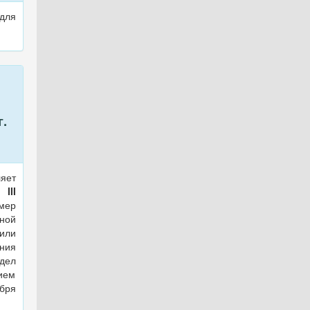
для
г.
яет
III
ер
ной
или
ния
 дел
ием
бря