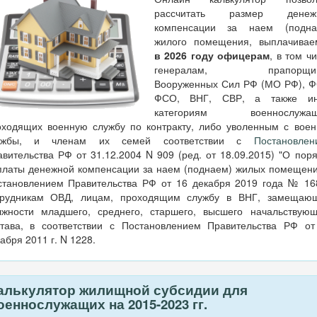
рассчитать размер денеж
компенсации за наем (подна
жилого помещения, выплачивае
в 2026 году офицерам
, в том ч
генералам, прапорщик
Вооруженных Сил РФ (МО РФ), Ф
ФСО, ВНГ, СВР, а также и
категориям военнослужащ
оходящих военную службу по контракту, либо уволенным с воен
ужбы, и членам их семей соответствии с
Постановлен
вительства РФ от 31.12.2004 N 909 (ред. от 18.09.2015) "О пор
платы денежной компенсации за наем (поднаем) жилых помещени
становлением Правительства РФ от 16 декабря 2019 года № 16
трудникам ОВД, лицам, проходящим службу в ВНГ, замещаю
лжности младшего, среднего, старшего, высшего начальствующ
става, в соответствии с Постановлением Правительства РФ от
абря 2011 г. N 1228.
алькулятор жилищной субсидии для
оеннослужащих на 2015-2023 гг.