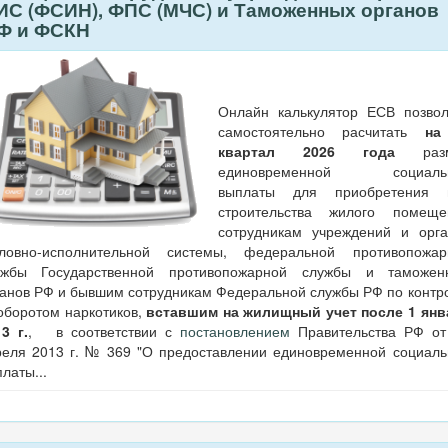
ИС (ФСИН), ФПС (МЧС) и Таможенных органов
Ф и ФСКН
Онлайн калькулятор ЕСВ позвол
самостоятельно расчитать
на 
квартал 2026 года
разм
единовременной социаль
выплаты для приобретения 
строительства жилого помеще
сотрудникам учреждений и орга
оловно-исполнительной системы, федеральной противопожар
ужбы Государственной противопожарной службы и таможен
ганов РФ и бывшим сотрудникам Федеральной службы РФ по контр
оборотом наркотиков,
вставшим на жилищный учет после 1 янв
3 г.
, в соответствии с
постановлением
Правительства РФ от
реля 2013 г. № 369 "О предоставлении единовременной социаль
латы...