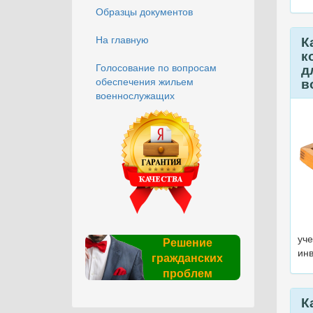
Образцы документов
На главную
К
к
Голосование по вопросам
д
обеспечения жильем
в
военнослужащих
уче
Решение
ин
гражданских
проблем
К