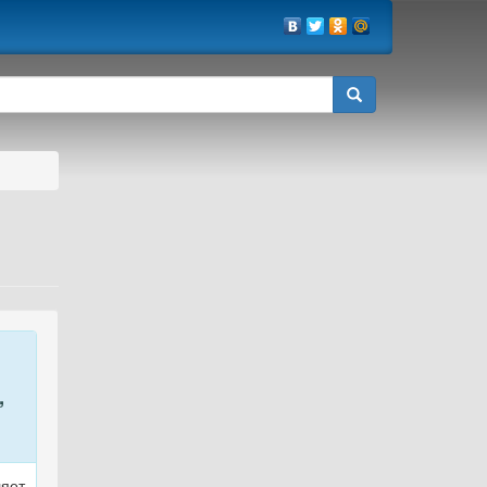
,
яет