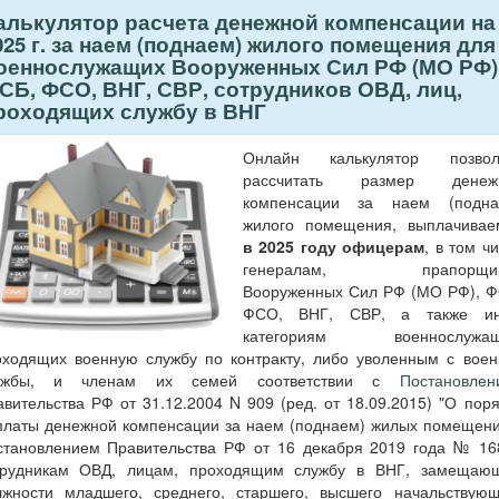
алькулятор расчета денежной компенсации на
025 г. за наем (поднаем) жилого помещения для
оеннослужащих Вооруженных Сил РФ (МО РФ)
СБ, ФСО, ВНГ, СВР, сотрудников ОВД, лиц,
роходящих службу в ВНГ
Онлайн калькулятор позвол
рассчитать размер денеж
компенсации за наем (подна
жилого помещения, выплачивае
в 2025 году офицерам
, в том ч
генералам, прапорщик
Вооруженных Сил РФ (МО РФ), Ф
ФСО, ВНГ, СВР, а также и
категориям военнослужащ
оходящих военную службу по контракту, либо уволенным с воен
ужбы, и членам их семей соответствии с
Постановлен
вительства РФ от 31.12.2004 N 909 (ред. от 18.09.2015) "О пор
платы денежной компенсации за наем (поднаем) жилых помещени
становлением Правительства РФ от 16 декабря 2019 года № 16
трудникам ОВД, лицам, проходящим службу в ВНГ, замещаю
лжности младшего, среднего, старшего, высшего начальствующ