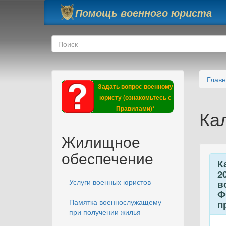
Перейти к основному содержанию
Помощь военного юриста
Форма поиска
Поиск
Глав
Задать вопрос военному
юристу (ознакомьтесь с
Правилами)*
Ка
Жилищное
обеспечение
К
2
Услуги военных юристов
в
Ф
Памятка военнослужащему
п
при получении жилья