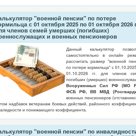
алькулятор "военной пенсии" по потере
ормильца с 01 октября 2025 по 01 октября 2026 г
ля членов семей умерших (погибших)
оеннослужащих и военных пенсионеров
Данный калькулятор позвол
самостоятельно в онлайн реж
рассчитать размер "военной пен
по потере кормильца" с 01.10.202
01.10.2026 гг. для членов се
погибших (умерших) военнослужа
Вооруженных Сил РФ (МО Р
ФСБ РФ, ВВ МВД (Росгвард
военных пенсионеров (отставнико
том надбавок ветеранам боевых действий, районного коэффицие
валидности и понижающего коэффициента.
алькулятор "военной пенсии" по инвалидност