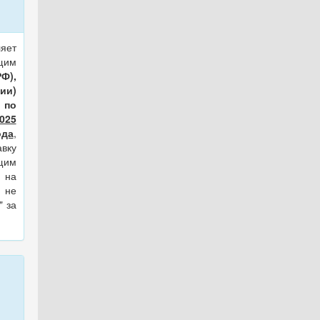
яет
им
Ф),
ии)
ю
по
025
ода
,
вку
щим
. на
 не
" за