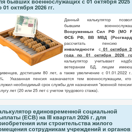
ля бывших военнослужащих с 01 октября 2025
о 01 октября 2026 гг.
Данный калькулятор позвол
бывшим военнослужащ
Вооруженных Сил РФ (МО Р
ФСБ РФ, ВВ МВД (Росгвард
рассчитать пенси
инвалидности
с
01 октября 2
года по 01 октября 2026 г
калькулятор учитывает надба
ветеранам БД, лицам имею
ивенцев, достигшим 80 лет, а также увеличение с 01.01.2022 г
6%. Указанная пенсия назначается тем военнослужащим, кто
лужил необходимый срок службы для назначения "военной пенсии
лугу лет (20 или 25 лет с учетом трудового стажа).
алькулятор единовременной социальной
ыплаты (ЕСВ) на III квартал 2026 г. для
риобретения или строительства жилого
омещения сотрудникам учреждений и органов